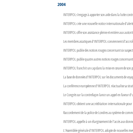
2004
INTERPOL s'engage à apporter son aide dans la lutte contre
INTERPOL crée une nouvelle notice internationale d'alerte
INTERPOL offre son assistance pleine et entière aux autorit
Les membres asiatiques d'INTERPOL conviennent d'accroître 
INTERPOL publie des notices rouges concernant six suspects
INTERPOL publie quatre autres notices rouges concernant d
INTERPOL franchit un cap dans la mise en œuvre de son
La base de données d'INTERPOL sur les documents de voyage
La conférence européenne d'INTERPOL réactualise sa straté
Le Congrès sur la contrefaçon lance un appel en faveur d'
INTERPOL obtient une accréditation internationale pour l
Raccordement de la police de Londres au système de co
INTERPOL appelle à un élargissement de l'accès aux donné
L'Assemblée générale d'INTERPOL adopte de nouvelles mes