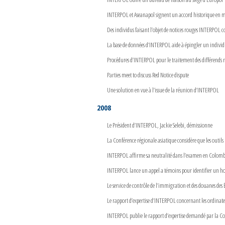
INTERPOL et Aseanapol signent un accord historique en m
Des individus faisant l’objet de notices rouges INTERPOL 
La base de données d’INTERPOL aide à épingler un indivi
Procédures d’INTERPOL pour le traitement des différends r
Parties meet to discuss Red Notice dispute
Une solution en vue à l’issue de la réunion d’INTERPOL
2008
Le Président d’INTERPOL, Jackie Selebi, démissionne
La Conférence régionale asiatique considère que les outil
INTERPOL affirme sa neutralité dans l’examen en Colombie
INTERPOL lance un appel a témoins pour identifier un ho
Le service de contrôle de l’immigration et des douanes des É
Le rapport d’expertise d’INTERPOL concernant les ordinateu
INTERPOL publie le rapport d’expertise demandé par la Col