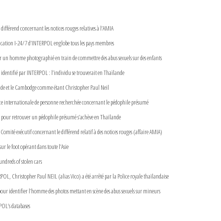
ifférend concernant les notices rouges relatives à l’AMIA
ication I-24/7 d’INTERPOL englobe tous les pays membres
er un homme photographié en train de commettre des abus sexuels sur des enfants
s identifié par INTERPOL : l’individu se trouverait en Thaïlande
ande et le Cambodge comme étant Christopher Paul Neil
ce internationale de personne recherchée concernant le pédophile présumé
 pour retrouver un pédophile présumé s’achève en Thaïlande
omité exécutif concernant le différend relatif à des notices rouges (affaire AMIA)
r le foot opérant dans toute l’Asie
ndreds of stolen cars
OL, Christopher Paul NEIL (alias Vico) a été arrêté par la Police royale thaïlandaise
our identifier l’homme des photos mettant en scène des abus sexuels sur mineurs
RPOL’s databases