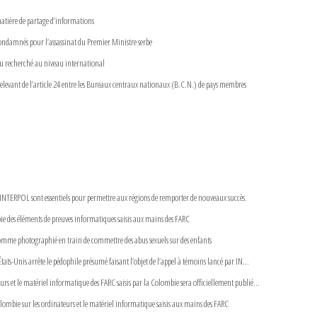
atière de partage d’informations
condamnés pour l’assassinat du Premier Ministre serbe
du recherché au niveau international
elevant de l’article 24 entre les Bureaux centraux nationaux (B.C.N.) de pays membres
s INTERPOL sont essentiels pour permettre aux régions de remporter de nouveaux succès.
 des éléments de preuves informatiques saisis aux mains des FARC
mme photographié en train de commettre des abus sexuels sur des enfants
tats-Unis arrête le pédophile présumé faisant l’objet de l’appel à témoins lancé par IN...
rs et le matériel informatique des FARC saisis par la Colombie sera officiellement publié...
ombie sur les ordinateurs et le matériel informatique saisis aux mains des FARC