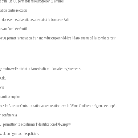
es d’INTERPOL permet de faire progresser 50 affaires
ation centre relocates
donésiennes à la suite des attentats à la bombe de Bali
es au Comité exécutif
OL permet l’arrestation d’un individu soupçonné d’être lié aux attentats à la bombe perpétr...
 perdus/volés atteint la barre des dix millions d’enregistrements
 Ceku
eria
s anticorruption
 tous les Bureaux Centraux Nationaux en relation avec la 35ème Conférence régionale europé...
en conferencia
lui permettront de confirmer l’identification d’Al-Zarqawi
ble en ligne pour les policiers