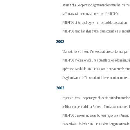
Signing of a Co-operation Agreement between the Inter
La Yougoslavie de nouveau membre d’INTERPOL
INTERPOL et Europol signent un accord de coopération
INTERPOL rend l’analyse d’ADN plus accessible aux enquê
2002
12 arrestations à l'issue d'une opération coordonnée par
INTERPOL met en service une nouvelle base de données, su
Opération Landslide - INTERPOL contribue au succès d'un
L'Afghanistan et le Timor oriental deviennent membres
2003
Important reseau de pornographie enfantine demantele e
Le Directeur général de la Police du Zimbabwe renonce à
INTERPOL ouvre un nouveau bureau régional en Amériqu
L'Assemblée Générale d'INTERPOL dote l'organisation de n