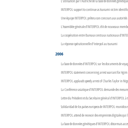
L’utilisation par l’Autriche de la base de données génétiqu
INTERPOL support to continue as tsunami victim identific
Une équipe INTERPOL prêtera son concours aux autorités in
L’Assemblée générale d’INTERPOL élit de nouveaux membr
La coopération entre Bureaux centraux nationaux d’INTERP
La réponse opérationnelle d'Interpol au tsunami
2006
La base de données d’INTERPOL sur les documents de voyage
INTERPOL statement concerning arrest warrant for Agim
INTERPOL applauds speedy arrest of Charles Taylor in Nig
La Conférence asiatique d’INTERPOL demande des mesure
Lettre du Président et du Secrétaire général d’INTERPOL à
Solidaridad de los países europeos de INTERPOL reunidos 
INTERPOL attend de recevoir des empreintes digitales qui 
La base de données génétiques d’INTERPOL désormais accessi