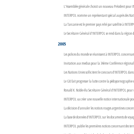
L'Assemblée générale choisit un nouveau Président pour
INTERPOL nomme un représentant spécial auprès des Nation
La Tanzanie est le premier pays relié par satellite à INTER
Le Secrétaire Général d'INTERPOL se rend dans la région dé
2005
Les polices du monde se réunissent à INTERPOL concernant
Invitation aux medias pour la 34ème Conférence région
Les Nations Unies sollicitent le concours d’INTERPOL dans l
Le G8 fait progresser la lutte contre la pédopornographie 
Ronald K. Noble élu Secrétaire Général d’INTERPOL pou
INTERPOL va créer une nouvelle notice internationale po
La décision d’annuler les notices rouges argentines concern
La base de données d’INTERPOL sur les documents de voyage 
INTERPOL publie les premières notices concernant des terrori