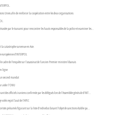
 INTERPOL.
s Unies afin de renforcer la coopération entre les deux organisations
POL.
vastée par le tsunami pour rencontrer les hauts responsables de la police et examiner les...
 la catastrophe survenue en Asie.
ale européenne d’INTERPOL
e cadre de l’enquête sur l’assassinat de l’ancien Premier ministre libanais
en ligne
r un second mandat
ur aider l’ONU
ant des officiels iraniens confirmée par les délégués lors de l’Assemblée générale d’INT...
volés reçoit l’aval de l’APEC
stes présumés figurant sur la liste d’individus faisant l’objet de sanctions établie pa...