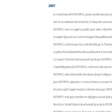
2007
Le Comité exécutif d’INTERPOL prend une décision dans le d
Avec le raccordement de la Somalie, le réseau de commun
INTERPOL lance un appel au public pour aider à identifi
Le suspect figurant sur la série d’images d’abus pédosexuel
INTERPOL confirme que Vico a été identifié par la Thaïl
La police thaïlandaise demande la publication d’une noti
La chasse à l’homme internationale lancée par INTERPOL
L’Assemblée générale d’INTERPOL confirme la décision du C
INTERPOL aide à démanteler des réseaux de paris illégaux su
Joint INTERPOL operation in Central America uncovers hu
Dix jours après l’appel mondial à témoins lancé par INTERP
INTERPOL et ses pays membres ne négligent aucune piste p
Security in United States to be enhanced by access to INTE
INTERPOL ouvre un bureau de liaison au siège d’Europol