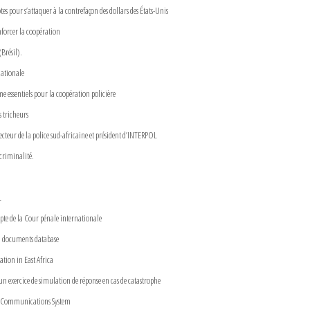
 pour s’attaquer à la contrefaçon des dollars des États-Unis
nforcer la coopération
Brésil).
nationale
e essentiels pour la coopération policière
 tricheurs
cteur de la police sud-africaine et président d’INTERPOL
criminalité.
L
pte de la Cour pénale internationale
l documents database
tion in East Africa
un exercice de simulation de réponse en cas de catastrophe
OL Communications System