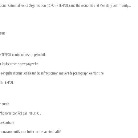
national Criminal Police Organisation (ICPO-INTERPOL) and the Economic and Monetary Community...
teurs
 INTERPOL contre un réseau pédophile
r les documents de voyage volés
e enquête internationale sur des infractions en matière de pornographie enfantine
 d'INTERPOL
n suede.
 l'honoriat conféré par INTERPOL
e Centrale
ouveaux outils pour lutter contre la criminalité