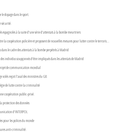
 le dopage dans le sport.
 sécurité.
és espagnoles à la suite d'une série d'attentats à la bombe meurtriers
la coopération policière et proposent de nouvelles mesures pour lutter contre le terroris...
 dans le cadre des attentats à la bombe perpétrés à Madrid
es individus soupçonnés d'être impliqués dans les attentats de Madrid
 projet de communication mondial
 volés reçoit l'aval des ministres du G8
gie de lutte contre la criminalité
une coopération public-privé.
a protection des données
mmunication d'INTERPOL
es pour les polices du monde
ures anti-criminalité.