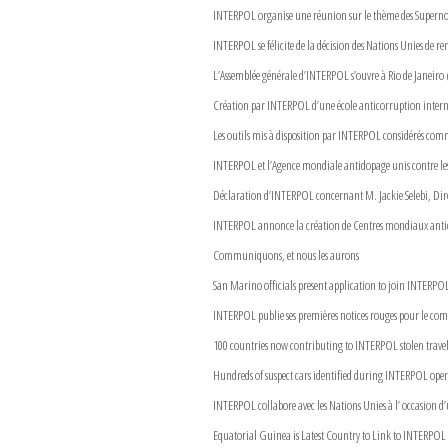
INTERPOL organise une réunion sur le thème des Supernotes
INTERPOL se félicite de la décision des Nations Unies de re
L’Assemblée générale d’INTERPOL s’ouvre à Rio de Janeiro (
Création par INTERPOL d’une école anticorruption inter
Les outils mis à disposition par INTERPOL considérés comm
INTERPOL et l’Agence mondiale antidopage unis contre les
Déclaration d’INTERPOL concernant M. Jackie Selebi, Dire
INTERPOL annonce la création de Centres mondiaux anti
Communiquons, et nous les aurons
San Marino officials present application to join INTERPO
INTERPOL publie ses premières notices rouges pour le com
100 countries now contributing to INTERPOL stolen trave
Hundreds of suspect cars identified during INTERPOL opera
INTERPOL collabore avec les Nations Unies à l’ occasion d’
Equatorial Guinea is Latest Country to Link to INTERP