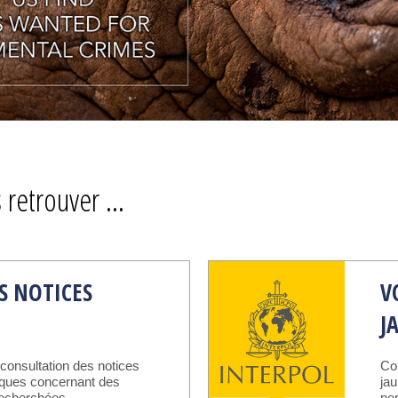
 retrouver ...
ES NOTICES
V
S
J
 consultation des notices
Co
iques concernant des
ja
recherchées
pe