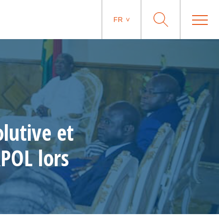
FR
lutive et
RPOL lors