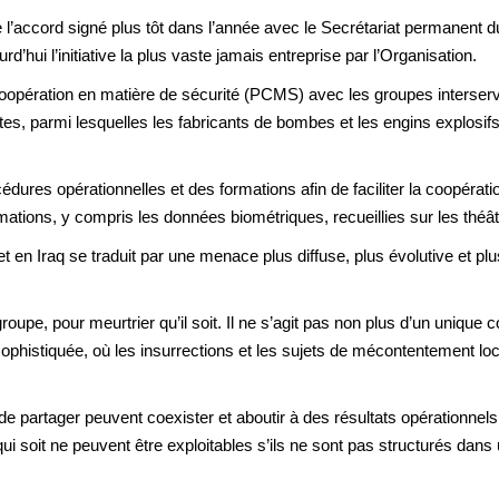
 l’accord signé plus tôt dans l’année avec le Secrétariat permanent
’hui l’initiative la plus vaste jamais entreprise par l’Organisation.
 coopération en matière de sécurité (PCMS) avec les groupes interser
stes, parmi lesquelles les fabricants de bombes et les engins explosi
s opérationnelles et des formations afin de faciliter la coopération
mations, y compris les données biométriques, recueillies sur les théât
et en Iraq se traduit par une menace plus diffuse, plus évolutive et plu
roupe, pour meurtrier qu’il soit. Il ne s’agit pas non plus d’un unique co
phistiquée, où les insurrections et les sujets de mécontentement loca
 de partager peuvent coexister et aboutir à des résultats opérationnel
i soit ne peuvent être exploitables s’ils ne sont pas structurés dans u