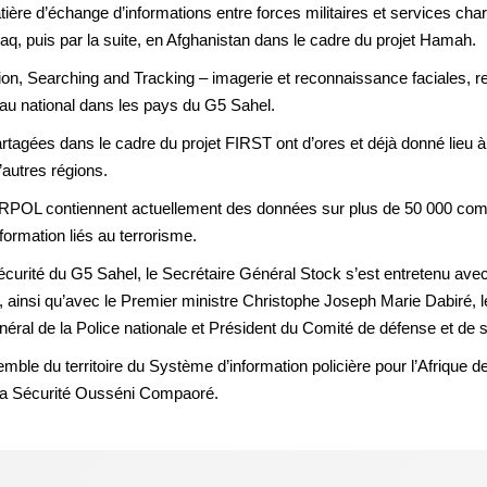
re d’échange d’informations entre forces militaires et services chargé
raq, puis par la suite, en Afghanistan dans le cadre du projet Hamah.
on, Searching and Tracking – imagerie et reconnaissance faciales, re
u national dans les pays du G5 Sahel.
artagées dans le cadre du projet FIRST ont d’ores et déjà donné lieu
’autres régions.
RPOL contiennent actuellement des données sur plus de 50 000 combat
ormation liés au terrorisme.
écurité du G5 Sahel, le Secrétaire Général Stock s’est entretenu av
 ainsi qu’avec le Premier ministre Christophe Joseph Marie Dabiré, le
éral de la Police nationale et Président du Comité de défense et de 
ensemble du territoire du Système d’information policière pour l’Afriqu
 la Sécurité Ousséni Compaoré.