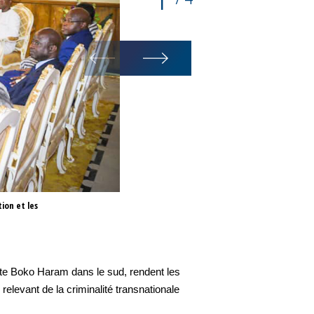
ion et les
Le Secrétaire Général Stock a 
permanent du G5 Sahel est aujou
ente Boko Haram dans le sud, rendent les
 relevant de la criminalité transnationale