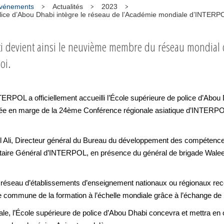
 événements
Actualités
2023
olice d’Abou Dhabi intègre le réseau de l’Académie mondiale d’INTERP
ti devient ainsi le neuvième membre du réseau mondial 
oi.
POL a officiellement accueilli l’École supérieure de police d’Abou
sée en marge de la 24ème Conférence régionale asiatique d’INTERPOL
Al Ali, Directeur général du Bureau du développement des compétences
étaire Général d’INTERPOL, en présence du général de brigade Waleed
seau d’établissements d’enseignement nationaux ou régionaux reconn
he commune de la formation à l’échelle mondiale grâce à l’échange de
e, l’École supérieure de police d’Abou Dhabi concevra et mettra e