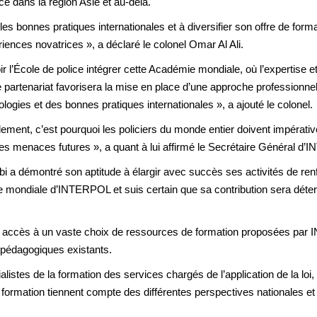
 dans la région Asie et au-delà.
r les bonnes pratiques internationales et à diversifier son offre de form
nces novatrices », a déclaré le colonel Omar Al Ali.
r l’École de police intégrer cette Académie mondiale, où l’expertise 
Ce partenariat favorisera la mise en place d’une approche professionnelle
logies et des bonnes pratiques internationales », a ajouté le colonel.
idement, c’est pourquoi les policiers du monde entier doivent impérat
es menaces futures », a quant à lui affirmé le Secrétaire Général d
bi a démontré son aptitude à élargir avec succès ses activités de re
mie mondiale d’INTERPOL et suis certain que sa contribution sera dét
accès à un vaste choix de ressources de formation proposées par 
s pédagogiques existants.
alistes de la formation des services chargés de l’application de la l
formation tiennent compte des différentes perspectives nationales et 