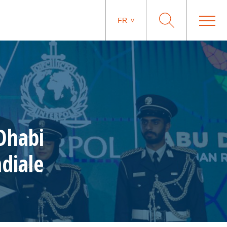
FR
 Dhabi
diale