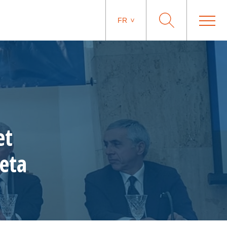
FR
et
eta