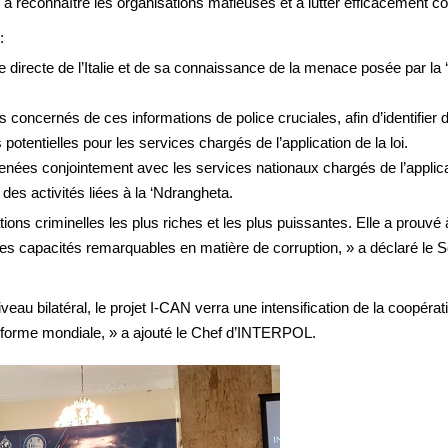
r, à reconnaître les organisations mafieuses et à lutter efficacement co
:
ce directe de l’Italie et de sa connaissance de la menace posée par la
s concernés de ces informations de police cruciales, afin d’identifi
potentielles pour les services chargés de l’application de la loi.
ées conjointement avec les services nationaux chargés de l’application 
des activités liées à la ‘Ndrangheta.
ions criminelles les plus riches et les plus puissantes. Elle a prouvé à
 ses capacités remarquables en matière de corruption, » a déclaré l
au bilatéral, le projet I-CAN verra une intensification de la coopératio
forme mondiale, » a ajouté le Chef d’INTERPOL.