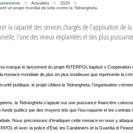
 événements
Actualités
2020
ent un projet mondial de lutte contre la 'Ndrangheta
rcer la capacité des services chargés de l’application de la 
iminelle, l’une des mieux implantées et des plus puissan
 marque le lancement du projet INTERPOL baptisé « Coopération cont
tre la menace mondiale de plus en plus insidieuse que représente la cri
urité publique, le projet ciblera la 'Ndrangheta, l’organisation crimine
éens, la 'Ndrangheta s’appuie sur une puissance financière colossale
e fonds publics par des moyens tels que l’escroquerie et les contrats 
ndiale. Nous préconisons d’éradiquer cette menace en nous y attaquan
POL et avec la police d’État, les Carabiniers et la Guardia di Finanza,