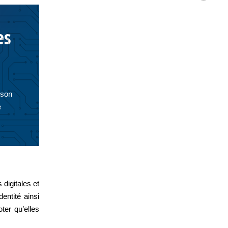
es
ison
e
digitales et
entité ainsi
er qu’elles