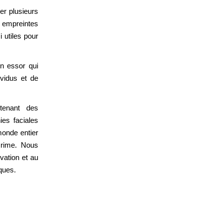
er plusieurs
s empreintes
i utiles pour
in essor qui
ividus et de
tenant des
ies faciales
monde entier
crime. Nous
vation et au
ques.