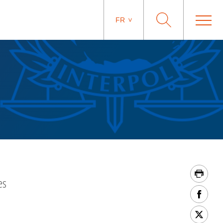
FR
es