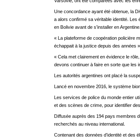
Varsovie, ont été comparées avec les enr
Une concordance ayant été obtenue, la Divis
a alors confirmé sa véritable identité. Les
en Bolivie avant de s’installer en Argentine
« La plateforme de coopération policière mo
échappait à la justice depuis des années
« Cela met clairement en évidence le rôl
devons continuer à faire en sorte que les 
Les autorités argentines ont placé la suspe
Lancé en novembre 2016, le système biom
Les services de police du monde entier uti
et des scènes de crime, pour identifier d
Diffusée auprès des 194 pays membres de l’
recherchés au niveau international.
Contenant des données d’identité et des é