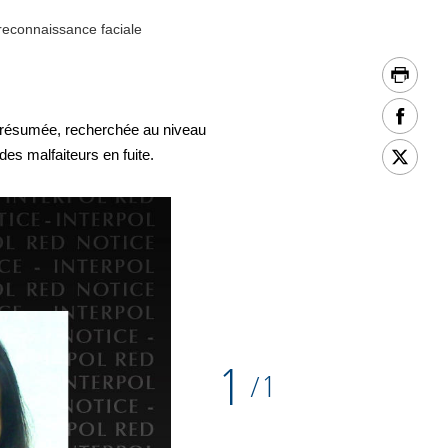
reconnaissance faciale
 présumée, recherchée au niveau
es malfaiteurs en fuite.
1
1
/