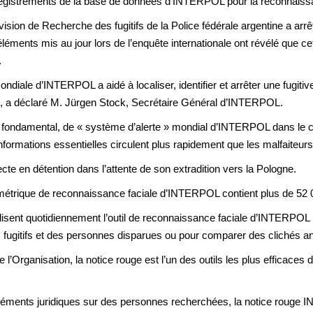
egistrements de la base de données d’INTERPOL pour la reconnaissa
ion de Recherche des fugitifs de la Police fédérale argentine a arrêté 
 éléments mis au jour lors de l’enquête internationale ont révélé que ce
.
ndiale d’INTERPOL a aidé à localiser, identifier et arrêter une fugitiv
 », a déclaré M. Jürgen Stock, Secrétaire Général d’INTERPOL.
e, fondamental, de « système d’alerte » mondial d’INTERPOL dans le 
informations essentielles circulent plus rapidement que les malfaiteur
cte en détention dans l’attente de son extradition vers la Pologne.
étrique de reconnaissance faciale d’INTERPOL contient plus de 5
lisent quotidiennement l’outil de reconnaissance faciale d’INTERPOL p
es fugitifs et des personnes disparues ou pour comparer des clichés 
Organisation, la notice rouge est l’un des outils les plus efficaces d
léments juridiques sur des personnes recherchées, la notice rouge 