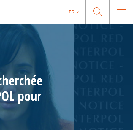
FR
echerchée
POL pour