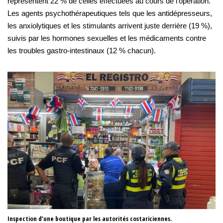
représentent 22 % de celles effectuées au cours de l’opération.
Les agents psychothérapeutiques tels que les antidépresseurs,
les anxiolytiques et les stimulants arrivent juste derrière (19 %),
suivis par les hormones sexuelles et les médicaments contre
les troubles gastro-intestinaux (12 % chacun).
Inspection d’une boutique par les autorités costariciennes.
Sa