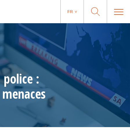
FR
 police :
s menaces