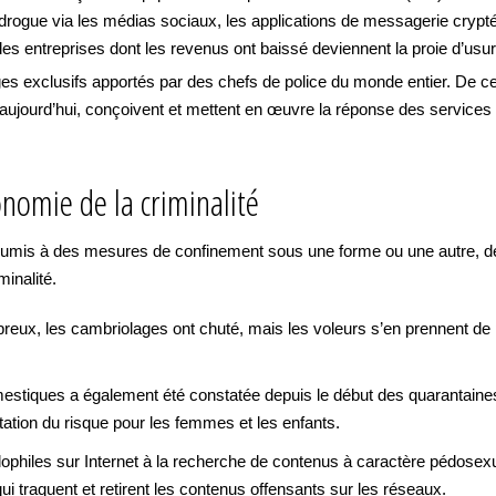
ogue via les médias sociaux, les applications de messagerie cryptée
 des entreprises dont les revenus ont baissé deviennent la proie d’usur
es exclusifs apportés par des chefs de police du monde entier. De cet
jourd’hui, conçoivent et mettent en œuvre la réponse des services ch
onomie de la criminalité
 soumis à des mesures de confinement sous une forme ou une autre, d
inalité.
reux, les cambriolages ont chuté, mais les voleurs s’en prennent de
stiques a également été constatée depuis le début des quarantaines 
ation du risque pour les femmes et les enfants.
édophiles sur Internet à la recherche de contenus à caractère pédos
 traquent et retirent les contenus offensants sur les réseaux.