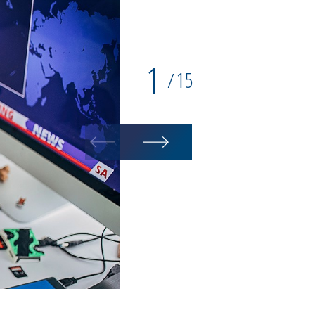
1
15
/
Trevi