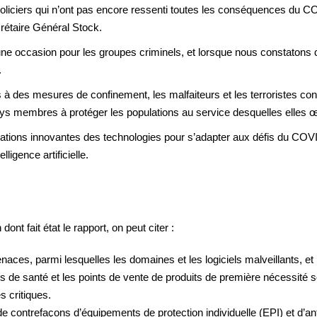
policiers qui n’ont pas encore ressenti toutes les conséquences du COV
crétaire Général Stock.
 une occasion pour les groupes criminels, et lorsque nous constatons
.
des mesures de confinement, les malfaiteurs et les terroristes cont
ys membres à protéger les populations au service desquelles elles 
sations innovantes des technologies pour s’adapter aux défis du COVID
ligence artificielle.
nt fait état le rapport, on peut citer :
es, parmi lesquelles les domaines et les logiciels malveillants, et 
es de santé et les points de vente de produits de première nécessité so
 critiques.
 contrefaçons d’équipements de protection individuelle (EPI) et d’ant