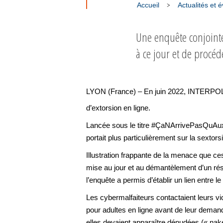
Accueil
Actualités et
Une enquête conjointe
à ce jour et de procéd
LYON (France) – En juin 2022, INTERPOL
d’extorsion en ligne.
Lancée sous le titre #ÇaNArrivePasQuAux
portait plus particulièrement sur la sextor
Illustration frappante de la menace que ce
mise au jour et au démantèlement d’un rés
l’enquête a permis d’établir un lien entre le
Les cybermalfaiteurs contactaient leurs vi
pour adultes en ligne avant de leur demande
elles devaient apparaître dénudées (« nak