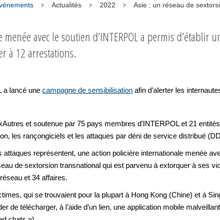
 événements
Actualités
2022
Asie : un réseau de sextors
 menée avec le soutien d’INTERPOL a permis d’établir un l
er à 12 arrestations.
 a lancé une
campagne de sensibilisation
afin d’alerter les internau
Autres et soutenue par 75 pays membres d’INTERPOL et 21 entités 
sion, les rançongiciels et les attaques par déni de service distribué (D
s attaques représentent, une action policière internationale menée a
eau de sextorsion transnational qui est parvenu à extorquer à ses v
 réseau et 34 affaires.
ctimes, qui se trouvaient pour la plupart à Hong Kong (Chine) et à Si
r de télécharger, à l’aide d’un lien, une application mobile malveillan
ed chats »).