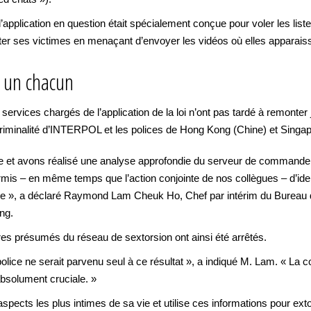
l’application en question était spécialement conçue pour voler les list
nter ses victimes en menaçant d’envoyer les vidéos où elles apparais
 un chacun
ervices chargés de l’application de la loi n’ont pas tardé à remonter
criminalité d’INTERPOL et les polices de Hong Kong (Chine) et Singap
et avons réalisé une analyse approfondie du serveur de commande e
ermis – en même temps que l’action conjointe de nos collègues – d’identi
lle », a déclaré Raymond Lam Cheuk Ho, Chef par intérim du Bureau de
ng.
res présumés du réseau de sextorsion ont ainsi été arrêtés.
lice ne serait parvenu seul à ce résultat », a indiqué M. Lam. « La co
bsolument cruciale. »
aspects les plus intimes de sa vie et utilise ces informations pour e