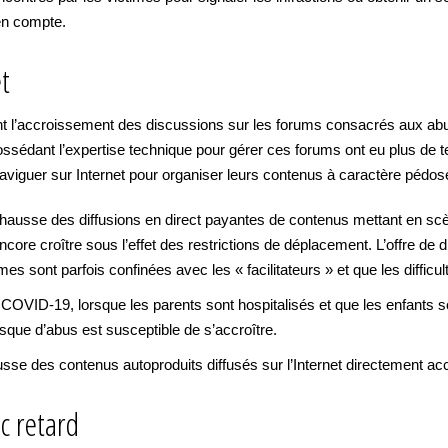
 en compte.
t
t l’accroissement des discussions sur les forums consacrés aux abus 
possédant l’expertise technique pour gérer ces forums ont eu plus de
de naviguer sur Internet pour organiser leurs contenus à caractère pédos
usse des diffusions en direct payantes de contenus mettant en scène 
re croître sous l’effet des restrictions de déplacement. L’offre de d
imes sont parfois confinées avec les « facilitateurs » et que les diffi
COVID-19, lorsque les parents sont hospitalisés et que les enfants s
sque d’abus est susceptible de s’accroître.
ausse des contenus autoproduits diffusés sur l’Internet directement acce
c retard