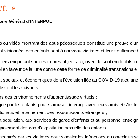
t. »
taire Général d’INTERPOL
oto ou vidéo montrant des abus pédosexuels constitue une preuve d’une
t visionnée, ces enfants sont à nouveau victimes et leur souffrance 
iers enquêtant sur ces crimes abjects reçoivent le soutien dont ils ont
 en faveur de la lutte contre cette forme de criminalité transnational
 sociaux et économiques dont l’évolution liée au COVID-19 a eu une in
e sont les suivants :
rs des environnements d’apprentissage virtuels ;
 par les enfants pour s’amuser, interagir avec leurs amis et s’instru
ionaux et rapatriement des ressortissants étrangers ;
la population, aux services de garde d’enfants et au personnel enseign
ignalement des cas d’exploitation sexuelle des enfants.
ntrés par les victimes pour signaler les infractions ou obtenir un sou