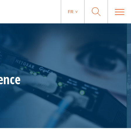
FR
ence