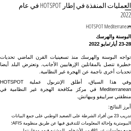
العمليات المنفذة في إطار HOTSPOT في عام
2022
HOTSPOT Mediterranean
البوسنة والهرسك
-28 أيار/مايو 2022
23
تواجه البوسنة والهرسك منذ تسعينيات القرن الماضي تحديات
خطيرة تتصل بالمقاتلين الإرهابيين الأجانب. وتعترض البلد أيضا
تحديات أخرى ناجمة عن الهجرة غير النظامية.
وفي هذا السياق، أطلق الإنتربول عملية HOTSPOT
Mediterranean في مركز مكافحة الهجرة غير النظامية في
منطقتي سراييفو وبيهاتش.
أبرز النتائج:
تدريب 23 من أفراد الشرطة على الصعيد الوطني على جمع البيانات
البيومترية وإحالة المعلومات للتدقيق فيها عن طريق منظومة AFIS؛
جمع معلومات
عن
481 من الأشخاص المشتبه فيهم ومقارنتها