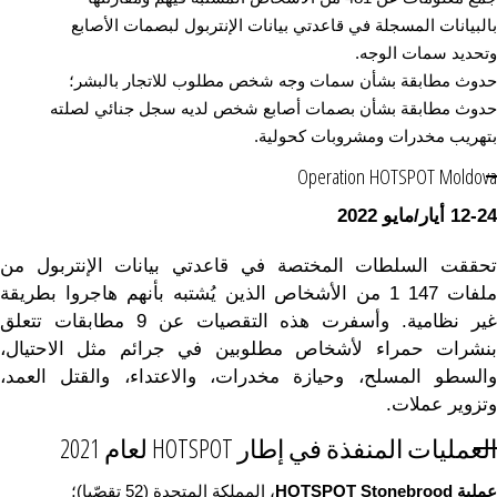
بالبيانات المسجلة في قاعدتي بيانات الإنتربول لبصمات الأصابع
وتحديد سمات الوجه.
حدوث مطابقة بشأن سمات وجه شخص مطلوب للاتجار بالبشر؛
حدوث مطابقة بشأن بصمات أصابع شخص لديه سجل جنائي لصلته
بتهريب مخدرات ومشروبات كحولية.
Operation HOTSPOT Moldova
-24 أيار/ما
12
يو 2022
تحققت السلطات المختصة في قاعدتي بيانات الإنتربول من
ملفات 1 147 من الأشخاص الذين يُشتبه بأنهم هاجروا بطريقة
غير نظامية. وأسفرت هذه التقصيات عن 9 مطابقات تتعلق
بنشرات حمراء لأشخاص مطلوبين في جرائم مثل الاحتيال،
والسطو المسلح، وحيازة مخدرات، والاعتداء، والقتل العمد،
وتزوير عملات.
العمليات المنفذة في إطار HOTSPOT لعام 2021
عملية HOTSPOT Stonebrood
، المملكة المتحدة (52 تقصّيا)؛