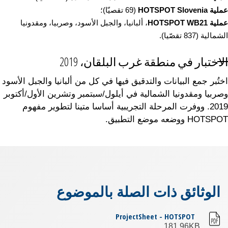
عملية HOTSPOT Slovenia
(69 تقصيّا)؛
عملية HOTSPOT WB21
، ألبانيا، والجبل الأسود، وصربيا، ومقدونيا
الشمالية (837 تقصّيا).
الاختبار في منطقة غرب البلقان، 2019
اختُبر جمع البيانات والتدقيق فيها في كل من ألبانيا والجبل الأسود
وصربيا ومقدونيا الشمالية في أيلول/سبتمبر وتشرين الأول/أكتوبر
2019. ووفرت المرحلة التجريبية أساسا متينا لتطوير مفهوم
HOTSPOT ووضعه موضع التطبيق.
الوثائق ذات الصلة بالموضوع
ProjectSheet - HOTSPOT
181.96KB