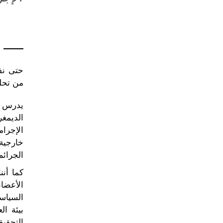
حتى نفه
من تحلي
يدرس ا
الديمغر
الإجرام
خارجية 
الجرائم
كما أنن
الأعضا
السياسا
بيئة ال
التحقيق