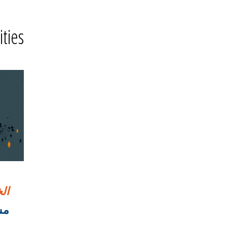
ities
ال
مشرو