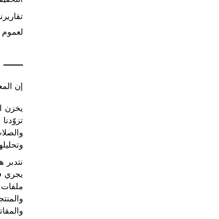
تقارير
لعموم ا
إن الم
يخزن ال
تزوّدنا
والصلات
وتحليلها
نتدبر ه
يجري في
ملفات 
والمنتج
والمقات