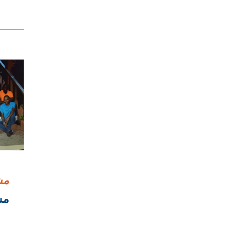
مش
مشر