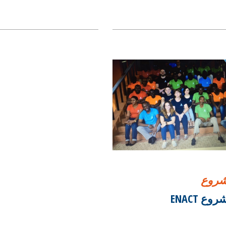
روع
وع ENACT