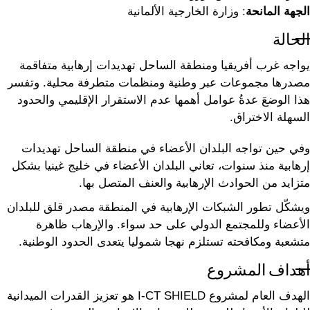
الجهة المانحة
: وزارة الخارجية الألمانية
الحالة
يواجه غرب أفريقيا ومنطقة الساحل تهديدات إرهابية متفاقمة
مصدرها مجموعات عبر وطنية ومنظمات متطرفة محلية. وتفسر
هذا الوضعَ عدةُ عوامل أهمها عدم الاستقرار الإقليمي والحدود
السهلة الاختراق.
وفي حين تواجه البلدان الأعضاء في منطقة الساحل تهديدات
إرهابية منذ سنوات، تعاني البلدان الأعضاء في خليج غينيا بشكل
متزايد من الحوادث الإرهابية والعنف المتصل بها.
ويشكّل تطور الشبكات الإرهابية في المنطقة مصدر قلق للبلدان
الأعضاء وللمجتمع الدولي على حد سواء. والإرهاب ظاهرة
متشعبة ومكافحته تستلزم نهجا شموليا يتعدى الحدود الوطنية.
أهداف المشروع
الهدف العام لمشروع I-CT SHIELD هو تعزيز القدرات الميدانية