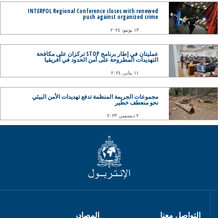
INTERPOL Regional Conference closes with renewed
push against organized crime
١٣ يونيو، ٢٠٢٤
عمليتان في إطار برنامج STOP تركزان على مكافحة
التهديدات المطروحة على أمن الحدود في أفريقيا
١١ يناير، ٢٠٢٤
مجموعات الجريمة المنظمة تدفع تهديدات الأمن البيئي
نحو منعطف خطير
٢ ديسمبر، ٢٠٢٣
التواصل معنا
المصادر