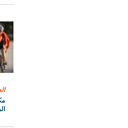
ال
مك
ال