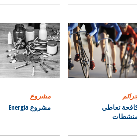
جرائم
مشروع
افحة تعاطي
مشروع Energia
منشطات