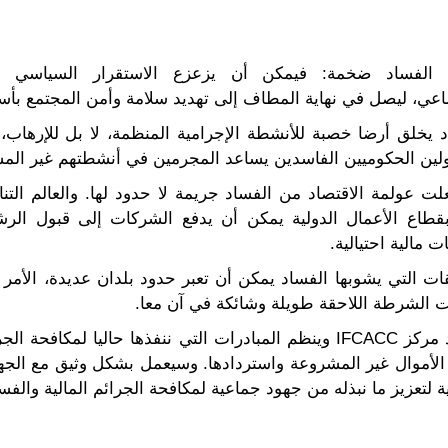
 الفساد ضخمة: فيمكن أن يزعزع الاستقرار السياسي وا
اعي، ليصل في نهاية المطاف إلى تهديد سلامة وأمن المجتمع بأس
 يخلق أرضا خصبة للأنشطة الإجرامية المنظمة، لا بل للإرهاب، 
لين الحكوميين الفاسدين يساعد المجرمين في أنشطتهم غير الم
ت عولمة الاقتصاد من الفساد جريمة لا حدود لها. والعالم التن
قطاع الأعمال الدولية يمكن أن يدفع الشركات إلى قبول الرشا
 مالية احتيالية.
ت التي يشوبها الفساد يمكن أن تعبر حدود بلدان عديدة، الأمر 
 الشرطة اللاحقة طويلة وشائكة في آن معا.
وسيزيد مركز IFCACC وينظم المبادرات التي ننفذها حاليا لمكافحة ا
الأموال غير المشروعة واستردادها. وسيعمل بشكل وثيق مع الجها
ة لتعزيز ما نبذله من جهود جماعية لمكافحة الجرائم المالية والفسا