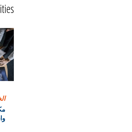
ities
ال
مك
وا