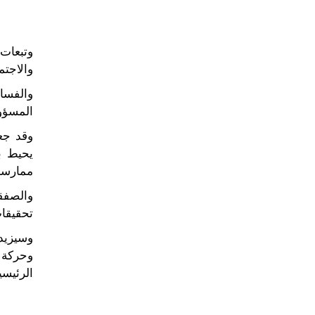
وتبعات
والاجتم
والفساد
المسؤو
وقد جعل
يحيط ب
ممارسات
والصفقا
تحقيقات
وحركة 
الرئيسي