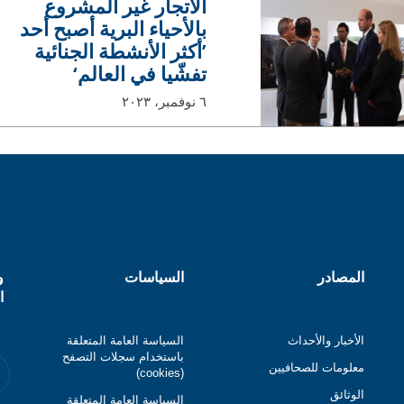
الاتجار غير المشروع
بالأحياء البرية أصبح أحد
’أكثر الأنشطة الجنائية
تفشّيا في العالم‘
٦ نوفمبر، ٢٠٢٣
المصادر
السياسات
و
ا
الأخبار والأحداث
السياسة العامة المتعلقة
باستخدام سجلات التصفح
معلومات للصحافيين
(cookies)
الوثائق
السياسة العامة المتعلقة