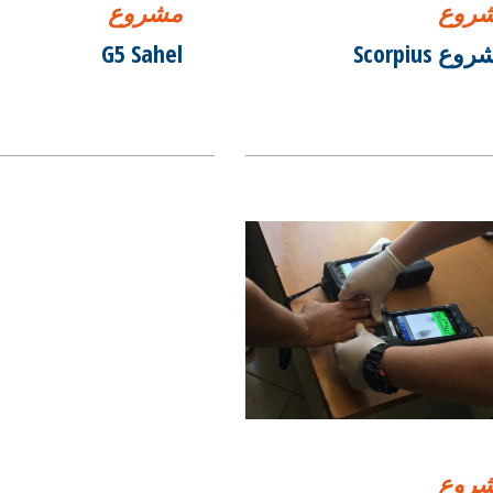
روع
مشروع
ع Scorpius
G5 Sahel
روع