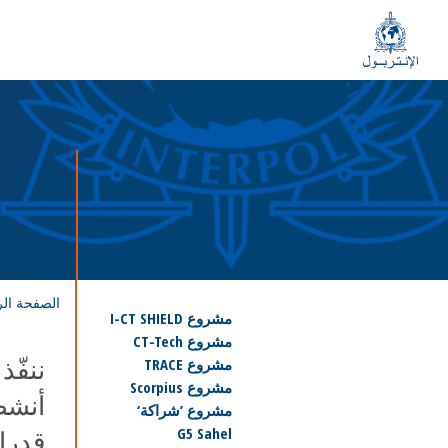
الصفحة الر
مشروع I-CT SHIELD
مشروع CT-Tech
ننفّذ
مشروع TRACE
مشروع Scorpius
أنشطت
مشروع ’شراكة‘
G5 Sahel
قدرات