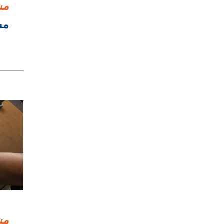
مش
مشرو
مش