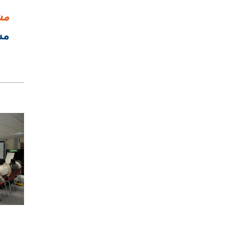
مش
مشر