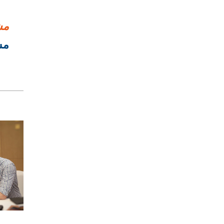
مش
مشروع