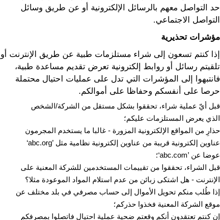
حد التواصل معهم بالرسائل الإلكترونية أو عن طريق وسائل
التواصل الاجتماعي.
مؤشرات تحذيرية
إذا كنتم تسعون إلى شراء مستلزمات طبية عن طريق الإنترنت أو
تلقيتم رسائل أو روابط إلكترونية تعرض تقديم مساعدة طبية،
فانتبهوا إلى المؤشرات التي تدل على عمليات احتيال محتملة
حرصا على أنفسكم وحفاظا على أموالكم.
قبل أيّ عملية شراء، تحققوا بشكل مستقل من الشركة/الشخص
الذي يعرض المستلزمات عليكم؛
حذارِ من المواقع الإلكترونية المزورة - غالبا ما يستخدم المجرمون
عناوين إلكترونية قريبة من عناوين إلكترونية نظامية مثل ’abc.org‘
عوضا عن ’abc.com‘؛
قبل الشراء، تحققوا من تقييمات المستخدمين للشركة المعنية على
الإنترنت - هل اشتكى زبائن من عدم استلام المواد الموعودة مثلا؟
إذا طُلب منكم تحويل الأموال إلى حساب مصرفي في بلد مختلف عن
موقع الشركة المعنية فخذوا حذركم؛
إن كنتم تعتقدون أنكم وقعتم ضحية عملية احتيال فاتصلوا بمصرفكم