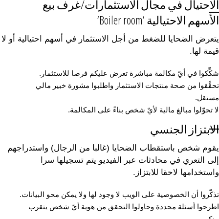
الاحتيال في مجال الاستثمارات/غرف بيع
الأسهم الاحتيالية ’Boiler room‘
يتعرض الضحايا للضغط من أجل الاستثمار في أسهم احتيالية أو لا
قيمة لها.
شكِّكوا في أيّ مكالمة مباشرة تعرض عليكم فرصا للاستثمار.
تحقَّقوا من صحة منتجات الاستثمار واطلبوا مشورة خبير مالي
مستقل.
لا تحوّلوا مبالغ مالية لأيّ شخص بناءً على المكالمة.
الابتزاز الجنسي
يقوم شخص باستقطاب الضحايا (غالبا من الرجال) واستدراجهم
إلى التعري في محادثات عبر الفيديو يتم تسجيلها سرا
واستخدامها لاحقا للابتزاز.
تذكّروا أن الخصوصية على الويب لا وجود لها ولا يمكن محو البيانات.
اطرحوا أسئلة محددة وحاولوا التحقق من هوية أيّ شخص يتقرب
منكم.