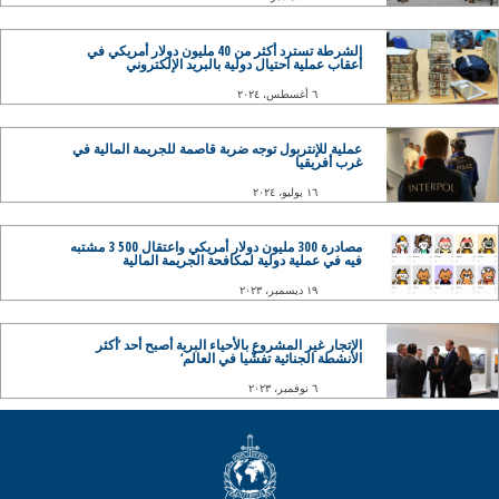
الشرطة تسترد أكثر من 40 مليون دولار أمريكي في
أعقاب عملية احتيال دولية بالبريد الإلكتروني
٦ أغسطس، ٢٠٢٤
عملية للإنتربول توجه ضربة قاصمة للجريمة المالية في
غرب أفريقيا
١٦ يوليو، ٢٠٢٤
مصادرة 300 مليون دولار أمريكي واعتقال 500 3 مشتبه
فيه في عملية دولية لمكافحة الجريمة المالية
١٩ ديسمبر، ٢٠٢٣
الاتجار غير المشروع بالأحياء البرية أصبح أحد ’أكثر
الأنشطة الجنائية تفشّيا في العالم‘
٦ نوفمبر، ٢٠٢٣