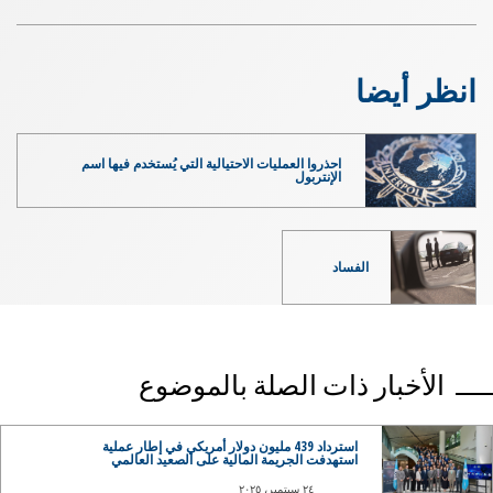
انظر أيضا
احذروا العمليات الاحتيالية التي يُستخدم فيها اسم
الإنتربول
الفساد
الأخبار ذات الصلة بالموضوع
استرداد 439 مليون دولار أمريكي في إطار عملية
استهدفت الجريمة المالية على الصعيد العالمي
٢٤ سبتمبر، ٢٠٢٥