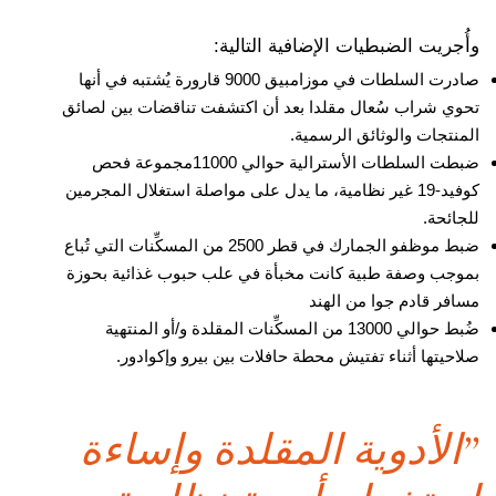
وأُجريت الضبطيات الإضافية التالية:
صادرت السلطات في موزامبيق 9000 قارورة يُشتبه في أنها
تحوي شراب سُعال مقلدا بعد أن اكتشفت تناقضات بين لصائق
المنتجات والوثائق الرسمية.
ضبطت السلطات الأسترالية حوالي 11000مجموعة فحص
كوفيد-19 غير نظامية، ما يدل على مواصلة استغلال المجرمين
للجائحة.
ضبط موظفو الجمارك في قطر 2500 من المسكِّنات التي تُباع
بموجب وصفة طبية كانت مخبأة في علب حبوب غذائية بحوزة
مسافر قادم جوا من الهند
ضُبط حوالي 13000 من المسكِّنات المقلدة و/أو المنتهية
صلاحيتها أثناء تفتيش محطة حافلات بين بيرو وإكوادور.
’’الأدوية المقلدة وإساءة