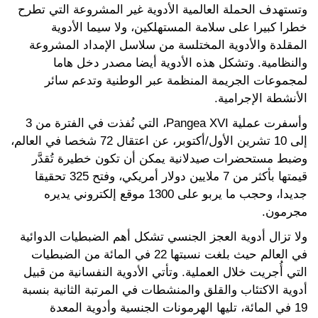
وتستهدف الحملة العالمية الأدوية غير المشروعة التي تطرح
خطرا كبيرا على سلامة المستهلكين، ولا سيما الأدوية
المقلدة والأدوية المختلسة من سلاسل الإمداد المشروعة
والنظامية. وتشكل هذه الأدوية أيضا مصدر دخل هاما
لمجموعات الجريمة المنظمة عبر الوطنية وتدعم سائر
الأنشطة الإجرامية.
وأسفرت عملية Pangea XVI، التي نُفذت في الفترة من 3
إلى 10 تشرين الأول/أكتوبر، عن اعتقال 72 شخصا في العالم،
وضبط مستحضرات صيدلانية يمكن أن تكون خطيرة تُقدَّر
قيمتها بأكثر من 7 ملايين دولار أمريكي، وفتح 325 تحقيقا
جديدا، وحجب ما يربو على 1300 موقع إلكتروني يديره
مجرمون.
ولا تزال أدوية العجز الجنسي تشكل أهم الضبطيات الدوائية
في العالم حيث بلغت نسبتها 22 في المائة من الضبطيات
التي أُجريت خلال العملية. وتأتي الأدوية النفسانية من قبيل
أدوية الاكتئاب والقلق والمنشطات في المرتبة الثانية بنسبة
19 في المائة، تليها الهرمونات الجنسية وأدوية المعدة