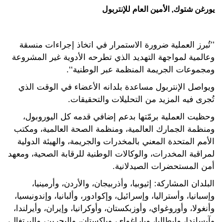
يورغن شتوك, الأمين العام للإنتربول
’’تُبرز العملية ضرورة الاستمرار في اتخاذ إجراءات منسقة
وعالمية لمواجهة التهديد الذي تطرحه الأدوية غير المشروعة
ومجموعات الجريمة المنظمة عبر الوطنية‘‘.
ويواصل الإنتربول مساعدة بلدانه الأعضاء في الوقت الذي
تُجرى فيه المزيد من التحليلات والتحقيقات.
وحظيت العملية برمّتها بدعم إضافي قدمه كل اليوروبول،
ومنظمة الجمارك العالمية، ومنظمة الصحة العالمية، ومكتب
الأمم المتحدة المعني بالمخدرات والجريمة، والهيئة الدولية
لمراقبة المخدرات، والوكالات الوطنية للرقابة الصحية، ومعهد
أمن المستحضرات الصيدلانية.
البلدان المشاركة: إثيوبيا، وأذربيجان، والأردن، وأرمينيا،
وإسبانيا، وأستراليا، وإسرائيل، وإكوادور، وألبانيا، وإندونيسيا،
وأنغولا، وأوروغواي، وأوزبكستان، وأوكرانيا، وإيران، وأيرلندا،
وآيسلندا، وإيطاليا، وباراغواي، وباكستان، والبحرين، والبرتغال،