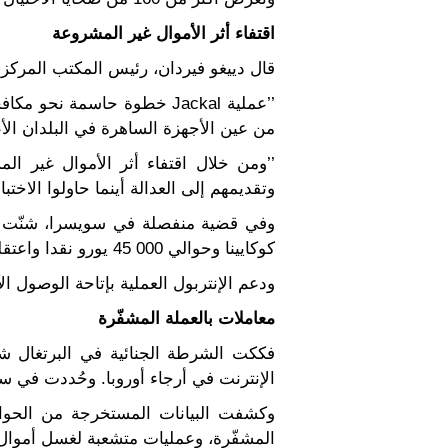
اقتفاء أثر الأموال غير المشروعة
قال دييغو فيردان، رئيس المكتب المركزي
’’عملية Jackal خطوة حاسمة 
من عين الأجهزة الساهرة في البلدان الأعضاء الـ 196 في الإنتربول، ولا سيم
’’ومن خلال اقتفاء أثر الأموال غير ا
وتقديمهم إلى العدالة أينما حاولوا الاختباء
وفي قضية منفصلة في سويسرا، شنّت ا
كوكايينا وحوالي 45 000 يورو نقدا واعتقلت العديد من المشتبه بهم.
ودعم الإنتربول العملية بإتاحة الوصول 
معاملات بالعملة المشفّرة
فككت الشرطة الجنائية في البرتغال شب
الإنترنت في أرجاء أوروبا. وحُددت في سياق هذه العم
وكشفت البيانات المستخرجة من الحوا
المشفّرة، وعمليات متشعبة لغسل أموال