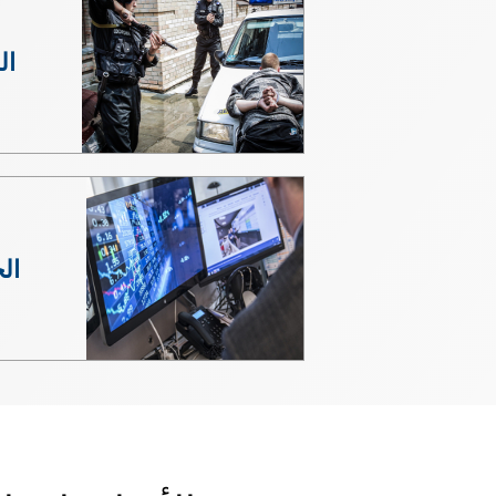
ال
الج