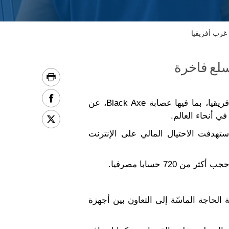
غرب أفريقيا
سلع فاخرة
ليون (فرنسا) – أسفرت عملية عالمية لإنفاذ القانون استهدفت مجموعات الجريمة المنظمة في غرب أفريقيا، بما فيها عصابة Black Axe، عن
ى 3 تموز/يوليو في 21 بلدا في خمس قارات استهدفت الاحتيال المالي على الإنترنت
ة الحاجة الماسّة إلى التعاون بين أجهزة