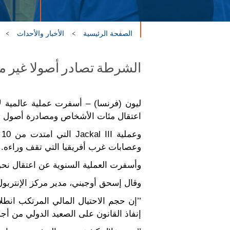
الصفحة الرئيسية
الأخبار والأحداث
الشرطة تصادر أصولا غير مش
اعتقال مئات الأشخاص ومصادرة أصول تقدَّر قيمتها بـ 3 ملايين دولار أمريكي وتفكيك عدة ش
وعصابات غرب أفريقيا التي تقف وراءه.
وأسفرت العملية السنوية عن اعتقال نحو 300 شخص، وكشف هوية ما يربو على 400 مشتبه بهم آخرين، وحجب أكثر من 720 حسابا مصر
وقال إسحق أوجيني، مدير مركز الإنتربول 
’’إن حجم الاحتيال المالي المرتكب انطلاق
إنفاذ القانون على الصعيد الدولي من أجل