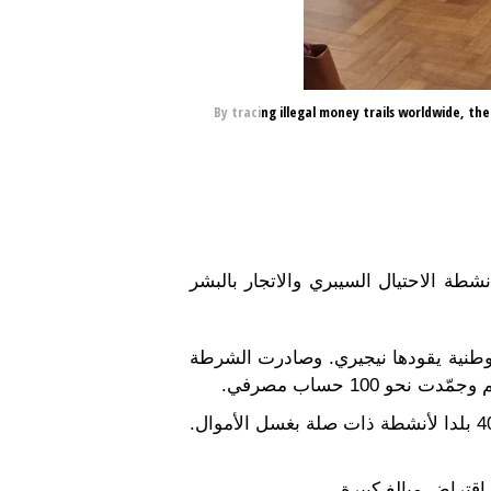
By tracing illegal money trails worldwide, th
نشطة الاحتيال السيبري والاتجار بالبشر
Jackal III عن تفكيك شبكة إجرامية عبر وطنية يقودها نيجيري. وصادرت الشرطة
وكانت الشبكة تستعين بناقلي أموال لفتح حسابات مصرفية في العالم وهي الآن قيد التحقيق في أكثر من 40 بلدا لأنشطة ذات صلة بغسل الأموال.