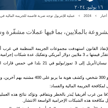
١٦ يوليو، ٢٠٢٤
أخبار
2024
عملية للإنتربول توجه ضربة قاصمة للجريمة المالية في 
روعة بالملايين، بما فيها عملات مشفّرة و
بكات إجرامية في أنحاء العالم.
وعملية Jackal III التي امتدت من 10 نيسان/أبريل إل
فيا.
لمكافحة الجريمة المالية والفساد:
ا من غرب أفريقيا يُنذر بالخطر ويتفاقم. وتؤكد نتائج هذه العملي
 مكافحة هذه الشبكات الإجرامية الواسعة الانتشار.