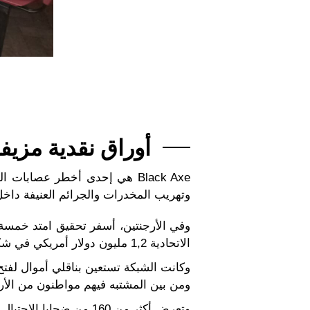
أوراق نقدية مزيف
Black Axe هي إحدى أخطر عصاب
وتهريب المخدرات والجرائم العنيفة داخل 
الاتحادية 1,2 مليون دولار أمريكي في شكل أوراق نقدية مزيفة فائقة الجودة واعتقلت 72 من المشتبه فيهم وجمّدت نحو 100 حساب مصرفي.
ومن بين المشتبه فيهم مواطنون من الأرجنت
وتعرض أكثر من 160 من ضحايا الاحتيال لخسائر مالية فادحة واضطُر بعضهم نتيجة لذلك إلى بيع منازلهم أو اقتراض مبالغ كبيرة.