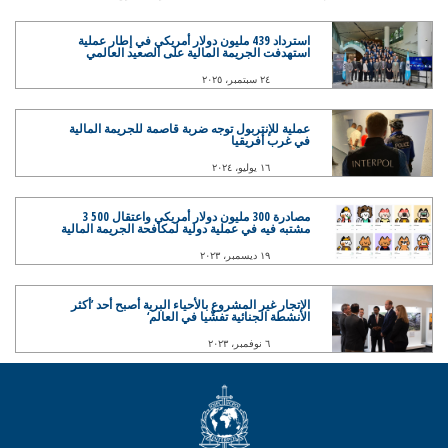
استرداد 439 مليون دولار أمريكي في إطار عملية
استهدفت الجريمة المالية على الصعيد العالمي
٢٤ سبتمبر، ٢٠٢٥
عملية للإنتربول توجه ضربة قاصمة للجريمة المالية
في غرب أفريقيا
١٦ يوليو، ٢٠٢٤
مصادرة 300 مليون دولار أمريكي واعتقال 500 3
مشتبه فيه في عملية دولية لمكافحة الجريمة المالية
١٩ ديسمبر، ٢٠٢٣
الاتجار غير المشروع بالأحياء البرية أصبح أحد ’أكثر
الأنشطة الجنائية تفشّيا في العالم‘
٦ نوفمبر، ٢٠٢٣