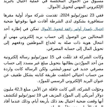
مسبوق من الأموال المختلسة في عملية احتيال بالبريد
الإلكتروني المهني لتحويل الأموال.
ففي 23 تموز/يوليو 2024، تقدمت شركة مواد أولية مقرها
سنغافورة بشكوى لدى الشرطة أفادت فيها بوقوعها ضحية
تمكن في إطاره أحد
احتيال بإصدار أوامر زائفة لتحويل الأموال
المحتالين من الوصول إلى حساب بريد إلكتروني مهني أو
انتحال هوية ذات صلة به لخداع الموظفين ودفعهم إلى
تحويل المال إلى حسابه المصرفي.
وكانت الشركة قد تلقّت في 15 تموز/يوليو رسالة إلكترونية
من أحد المورِّدين يطالبها بتحويل مبلغ غير مسدد إلى حساب
مصرفي جديد في تيمور-ليشتي. ولكن الرسالة كانت واردة
من حساب احتيالي اختلفت طريقة كتابته بشكل طفيف عن
عنوان البريد الإلكتروني الرسمي للمورِّد.
وحوّلت الشركة، التي كانت غافلة عن الأمر، مبلغ 42,3 مليون
دولار أمريكي إلى المورِّد المزيف في 19 تموز/يوليو لتكتشف
أنها وقعت ضحية احتيال بعد ذلك بأربعة أيام، وذلك عندما أفاد