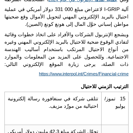
آلية I-GRIP لاعتراض مبلغ 331 000 دولار أمريكي في عملية
احتيال بالبريد الإلكتروني المهني لتحويل الأموال وقع ضحيتها
مواطن إسباني حوَّل المال إلى هونغ كونغ (الصين).
ويشجع الإنتربول الشركات والأفراد على اتخاذ خطوات وقائية
لتفادي الوقوع ضحية للاحتيال بالبريد الإلكتروني المهني وغيره
من أنواع الاحتيال المرتكب باستخدام أساليب الهندسة
الاجتماعية. وللحصول على المزيد من المعلومات والموارد
ذات الصلة، يرجى زيارة الموقع الإلكتروني التالي:
https://www.interpol.int/Crimes/Financial-crime
الترتيب الزمني للاحتيال
15 تموز/
تتلقى شركة في سنغافورة رسالة إلكترونية
يوليو
احتيالية من مورِّد مزيف.
تحوِّل الشركة مبلغ 42,3 مليون دولار أمريكي