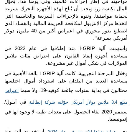
مواجهته في إطار إجراءات عالمية. وفي يومنا هذا، يُحوَّل
المال بكبسة زر، ويجب أن يُتاح لهذه الأجهزة التحرك بسرعة
لحماية مواطنينا. وننوه بالإجراءات السريعة والحاسمة التي
اتخذها مركز الإنتربول لمكافحة الجريمة المالية والفساد الذي
اضطلع بدور محوري في اعتراض أكثر من 40 مليون دولار
أمريكي بسرعة‘‘.
وأسهمت آلية I-GRIP منذ إطلاقها في عام 2022 في
مساعدة أجهزة إنفاذ القانون على اعتراض مئات ملايين
الدولارات في شكل أموال غير مشروعة.
وخلال المرحلة التجريبية، كانت آلية I-GRIP بالغة الأهمية في
مساعدة العديد من البلدان على استرداد أموال اختلسها
محتالون في بداية سنوات جائحة كوفيد-19، ولا سيما
اعتراض
في أيلول/
مبلغ 3,4 ملايين دولار أمريكي حوّلته شركة إيطالية
سبتمبر 2020 لقاء الحصول على معدات طبية لا وجود لها في
إندونيسيا.
وفي
، استخدمت الشرطة
عملية نفذها الإنتربول في عام 2024