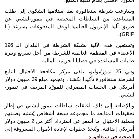
المورِّد الأصلي بعدم تلقّيه المبلغ.
وسارعت شرطة سنغافورة بعد استلامها الشكوى إلى طلب
المساعدة من السلطات المختصة في تيمور-ليشتي عن
طريق آلية الإنتربول العالمية لوقف المدفوعات بسرعة (I-
GRIP).
وتستعين هذه الآلية بشبكة الشرطة في البلدان الـ 196
الأعضاء في المنظمة العالمية للشرطة من أجل تسريع وتيرة
طلبات المساعدة في قضايا الجريمة المالية.
وفي 25 تموز/يوليو، تلقى مركز مكافحة الاحتيال التابع
لشرطة سنغافورة تأكيدا بكشف وتجميد مبلغ 39 مليون دولار
أمريكي في الحساب المصرفي للمورِّد المزيف في تيمور-
ليشتي.
وبالإضافة إلى ذلك، اعتقلت سلطات تيمور-ليشتي في إطار
تحقيقات المتابعة ما مجموعه سبعة أشخاص يُشتبه بصلتهم
بعملية الاحتيال، ما أسفر عن استرداد أكثر من 2 مليون دولار
أمريكي إضافية. وتُتخذ خطوات لإعادة الأموال المسروقة إلى
الضحية في سنغافورة.