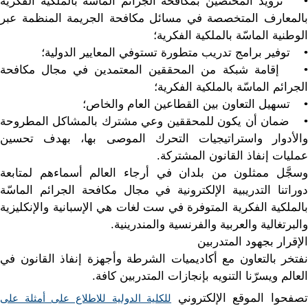
• تزويد المختصين بمكافحة الجرائم الماسّة بالملكية الفكرية
بالمعارف المتخصصة في مسائل مكافحة الجريمة المنظمة عبر
الوطنية الماسّة بالملكية الفكرية؛
• توفير برامج تدريب متطورة تستوفي المعايير الدولية؛
• إقامة شبكة من المحققين المعتمدين في مجال مكافحة
الجرائم الماسّة بالملكية الفكرية؛
• تسهيل التعاون بين القطاعين العام والخاص؛
• ضمان أن يكون للمحققين وعي مشترك بالمشاكل المطروحة
والأدوار واستراتيجيات التحرك الموصى بها، بهدف تحسين
عمليات إنفاذ القانون المشتركة.
وسجَّل ممثلون من بلدان في أرجاء العالم أسماءهم لمتابعة
دوراتنا التدريبية الإلكترونية في مجال مكافحة الجرائم الماسّة
بالملكية الفكرية المتوفرة في ست لغات هي الإسبانية والإنكليزية
والبرتغالية والعربية والفرنسية والمندرينية.
الإقرار بجهود المتدربين
نفتخر بالتعاون مع أكاديميات الشرطة وأجهزة إنفاذ القانون في
العالم ويسرّنا التنويه بإنجازات المتدربين كافة.
تصفحوا الموقع الإلكتروني
للكلية الدولية للاطلاع على أمثلة على