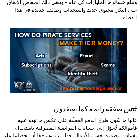
وتبلغ خسائرها المليارات كل عام - ويعني ذلك انخفاض الإنفاق
على ابتكار محتوى جديد واستحداث وظائف جديدة في هذا
القطاع.
ليس صفقة رابحة كما تعتقدون!
غالبا ما تكون طرق الدفع المعلَنة على عكس ما تبدو عليه.
فأموالكم تُحوَّل إلى حسابات القراصنة المصرفية باستخدام
تقنيات متطورة لغسل الأموال. فهل تريدون حقا أن يحصلوا على