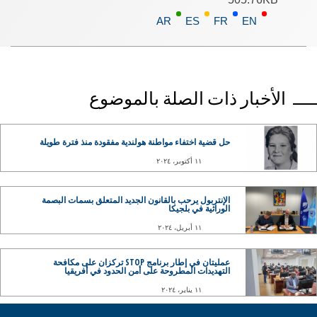
AR
ES
FR
EN
الأخبار ذات الصلة بالموضوع
حل قضية اختفاء مواطنة هولندية مفقودة منذ فترة طويلة
١١ أكتوبر، ٢٠٢٤
الإنتربول يرحب بالقانون الجديد المتعلق بسمات البصمة
الوراثية في بلجيكا
١١ أبريل، ٢٠٢٤
عمليتان في إطار برنامج STOP تركزان على مكافحة
التهديدات المطروحة على أمن الحدود في أفريقيا
١١ يناير، ٢٠٢٤