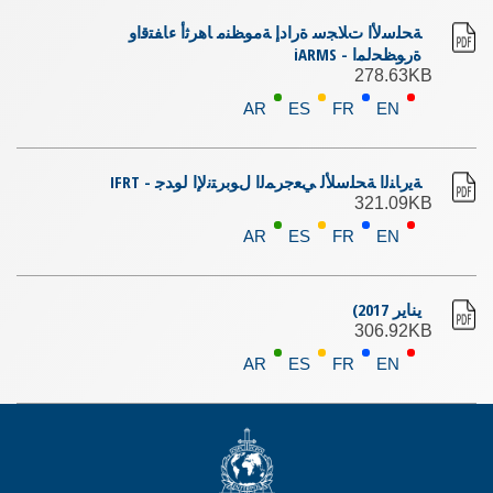
ﺔﺤﻠﺳﻷا تﻼﺠﺳ ةرادإ ﺔﻣﻮﻈﻨﻣ ﺎﻫﺮﺛأ ءﺎﻔﺘﻗاو
ةرﻮﻈﺤﻟﻤا - iARMS
278.63KB
AR
ES
FR
EN
ﺔﻳرﺎﻨﻟا ﺔﺤﻠﺳﻸﻟ ﻲﻌﺟﺮﻤﻟا لﻮﺑﺮﺘﻧﻹا لوﺪﺟ - IFRT
321.09KB
AR
ES
FR
EN
يناير 2017)
306.92KB
AR
ES
FR
EN