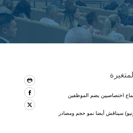
لمتغيرة
اجتماع اختصاصيين يضم الموظفين
 الإنتربول العالمي للابتكار في سنغافورة على مدى يومين (5 و6 حزيران/يونيو) سيناقش أيضا نمو حجم ومصادر