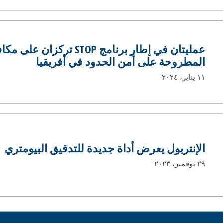
عمليتان في إطار برنامج STOP ترك
المطروحة على أمن الحدود في أفريقيا
١١ يناير، ٢٠٢٤
الإنتربول يعرض أداة جديدة للتدقيق البيومتري
٢٩ نوفمبر، ٢٠٢٣