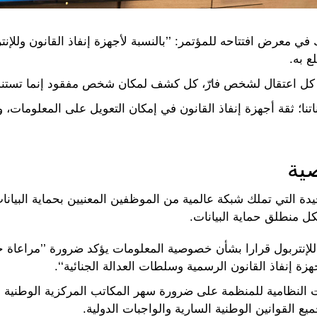
في معرض افتتاحه للمؤتمر: ’’بالنسبة لأجهزة إنفاذ القانون وللإنت
 به.
، كل اعتقال لشخص فارّ، كل كشف لمكان شخص مفقود إنما تستند إ
ناتنا؛ ثقة أجهزة إنفاذ القانون في إمكان التعويل على المعلومات،
ية
حيدة التي تملك شبكة عالمية من الموظفين المعنيين بحماية البيان
 منطلق حماية البيانات.
ية العامة للإنتربول قرارا بشأن خصوصية المعلومات يؤكد ضرورة ’’مراع
 إنفاذ القانون الرسمية وسلطات العدالة الجنائية‘‘.
لنظامية للمنظمة على ضرورة سهر المكاتب المركزية الوطنية على ت
يع القوانين الوطنية السارية والواجبات الدولية.