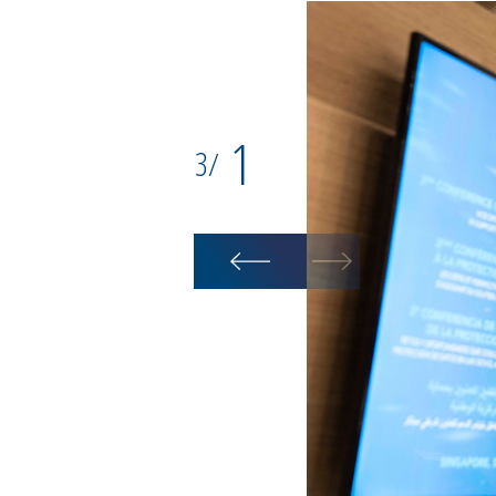
1
3
/