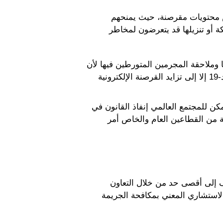
ض محتويات مقرصنة، حيث يمنحهم
 أو تنزيلها قد يتعرضون لمخاطر
 وملاحقة المجرمين المتورطين فيها لأن
الخوادم تُشغَّل والمجرمين يضطلعون بأنشطتهم في معظم الأحيان من خارج حدودها. ولم تؤدِّ جائحة كوفيد-19 إلا إلى تزايد القرصنة الإلكترونية
كن للمجتمع العالمي إنفاذ القانون في
ية من القطاعين العام والخاص أمر
رنت (I-SOP) إلى زيادة الموارد والمعارف إلى أقصى حد من خلال التعاون
الاستشاري المعني بمكافحة الجريمة