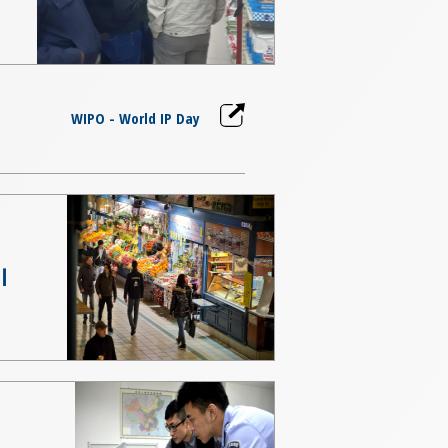
WIPO - World IP Day
ا