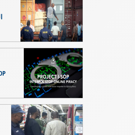
ا
I-SOP