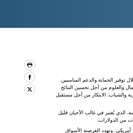
ال توفير الحماية والدعم المناسبين
ال والعلوم من أجل تحسين النتائج
رية والشباب: الابتكار من أجل مستقبل
، الذي يُعتبر في غالب الأحيان قليل
ت من الدولارات.
متحدة أن القرصنة الرقمية يترتب عليها سنويا خسائر تبلغ 29 مليار دولار أمريكي. وتهدد القرصنة الأسواق