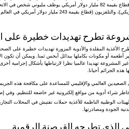
المشروعة في مجالات مثل الموسيقى (قطاع بقيمة 82 مليار دولار أمريكي يوظف ملي
شروعة تطرح تهديدات خطيرة على ا
رح الأغذية المقلدة والأدوية المزورة تهديدات خطيرة على الصحة
 أطعمة أو مكونات بكاملها ببدائل أبخس ثمنا. ويمكن أن تكون الأ
ير المشروعة تهديدا عالميا نظرا لارتباطها بأشكال إجرامية أخرى، 
 هذه الجرائم أحيانا.
لى الصعيدين العالمي والإقليمي للمساعدة على مكافحة هذه الجريم
اطر شراء أدوية من مواقع إلكترونية غير خاضعة للتنظيم. وفي إط
لهيئات الوطنية الناظمة للأغذية حملات تفتيش في المحلات التجار
دنية الجودة ومصادرتها.
ني الذي تطرحه القرصنة الرقمية