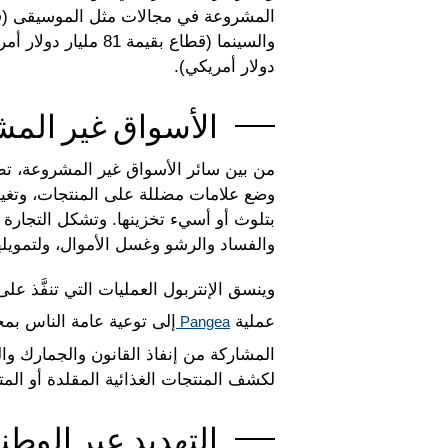
دولار أمريكي).
الأسواق غير الم
من بين سائر الأسواق غير المشروعة، تط
وضع علامات مضللة على المنتجات، وتغيير
بتلوث أو أسيء تخزينها. وتشكل التجارة غ
والفساد والرشو وغسل الأموال، ولتمويلها
وينسق الإنتربول العمليات التي تنفَّذ ع
عملية
إلى توعية عامة الناس بمخ
Pangea
المشاركة من إنفاذ القانون والجمارك وا
لكشف المنتجات الغذائية المقلدة أو المت
التهديد عبر الوط