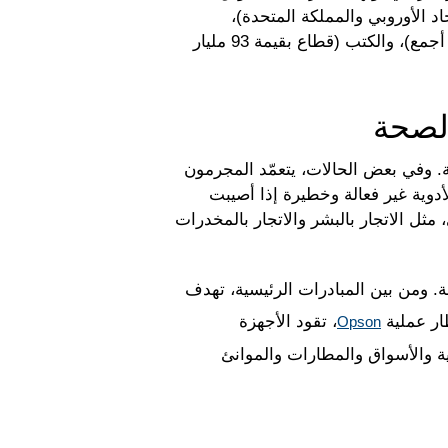
وني شخص في الاتحاد الأوروبي والمملكة المتحدة)،
والسينما (قطاع بقيمة 81 مليار دولار أمريكي)، والتلفزيون (قطاع بقيمة 243 مليار دولار أمريكي في العالم أجمع)، والكتب (قطاع بقيمة 93 مليار
لصحة
. وفي بعض الحالات، يتعمّد المجرمون
دوية غير فعالة وخطيرة إذا أصيبت
مثل الاتجار بالبشر والاتجار بالمخدرات
ة. ومن بين المبادرات الرئيسية، تهدف
ار عملية
، تقود الأجهزة
Opson
ية والأسواق والمطارات والموانئ