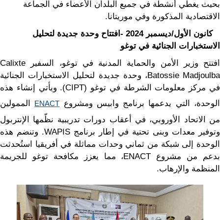
بحيث يغطي أنشطة في جميع البلدان الأعضاء في الجماعة
الاقتصادية المذكورة وفي موريتانا.
كانون الأول/ديسمبر 2024 -افتتاح وحدة جديدة لتحليل
الاستخبارات الجنائية في توغو
افتتح وزير الأمن والحماية المدنية في توغو، السفير Calixte
Batossie Madjoulba، وحدة جديدة لتحليل الاستخبارات الجنائية
في مركز معلومات الشرطة في توغو (CIPT). ويأتي إنشاء هذه
لوحدة، التي يدعمها برنامج وابيس ومشروع
الممولين
ENACT
من الاتحاد الأوروبي، في أعقاب دورات تدريبية نظّمها الإنتربول
وتوفير معدات وبنى تحتية في إطار برنامج WAPIS. وتنضم هذه
الوحدة إلى شبكة من ثماني وحدات مماثلة في أفريقيا استُحدثت
بدعم من مشروع ENACT، مما يعزز مكافحة توغو للجريمة
المنظمة والإرهاب.