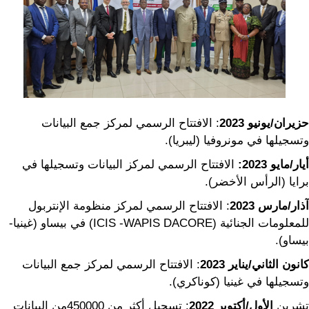
حزيران/يونيو
2023
: الافتتاح الرسمي لمركز جمع البيانات
وتسجيلها في مونروفيا (ليبريا).
أيار/مايو
2023
:
الافتتاح الرسمي لمركز البيانات وتسجيلها في
برايا (الرأس الأخضر).
آذار/مارس
2023
: الافتتاح الرسمي لمركز منظومة الإنتربول
للمعلومات الجنائية (ICIS -WAPIS DACORE) في بيساو (غينيا-
بيساو).
كانون الثاني/يناير
2023
: الافتتاح الرسمي لمركز جمع البيانات
وتسجيلها في غينيا (كوناكري).
تشرين
الأول/أكتوبر 2022
: تسجيل أكثر من 450000من البيانات