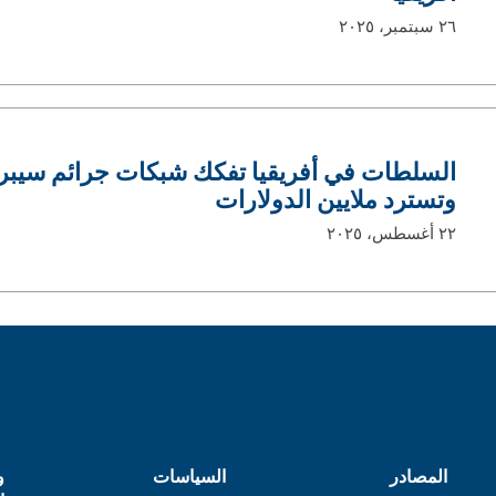
٢٦ سبتمبر، ٢٠٢٥
السلطات في أفريقيا تفكك شبكات جرائم سيبر
وتسترد ملايين الدولارات
٢٢ أغسطس، ٢٠٢٥
المصادر
السياسات
و