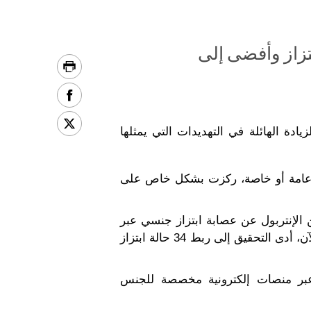
نتربول ربط العصابة حتى الآن بـ 34 حالة ابتزاز وأفضى إلى
ادة الهائلة في التهديدات التي يمثلها
ي أُطلقت تحت الوسم #YouMayBeNext ودعمها 75 بلدا عضوا في الإنتربول و21 هيئة عامة أو خاصة، ركزت بشكل خاص على
الإنتربول عن عصابة ابتزاز جنسي عبر
وطنية تمكنت من سحب ما لا يقل عن 47 000 دولار أمريكي من جيوب أشخاص وقعوا ضحايا لها. وحتى الآن، أدى التحقيق إلى ربط 34 حالة ابتزاز
عبر منصات إلكترونية مخصصة للجنس