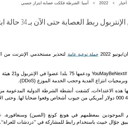
أخبار
2022
آسيا: الشرطة فككت عصابة ابتزاز جنسي
تحقيق مشترك بمؤازرة من الإ
نيو 2022
لتحذير مستخدمي الإنترنت من الزي
حملة توعية عامة
وهذه الحملة، الت
رمجيات انتزاع الفدية وحجب الخدمة الموزع (DDoS).
ها هذه الاعتداءات، كشفت أنشطة الشرطة الدولية المدعومة من 
م الموجودين بمعظمهم في هونغ كونغ (الصين) وسنغافورة، 
بيق جوّال خبيث باستخدام رابط للمشاركة في ’’دردشات للعراة‘‘.