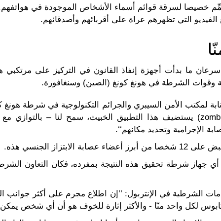
ُمِّم خصيصا لسرقة قوائم أسماء الأشخاص الموجودة في هواتفهم. 
الفيديو التي تظهرهم عراة على أقربائهم وأصدقائهم.
ا
سرعان ما بدأت أجهزة إنفاذ القانون في التركيز على مرتكبي ه
ية وقوات الشرطة في هونغ كونغ (الصين) وسنغافورة.
بة لمكتب الأمن السيبري والجرائم التكنولوجية في شرطة هونغ كونغ:
معمقا لخادم قيادة وسيطرة شكلي (zombie) يستضيف هذا التطبيق الخبيث، سمح لنا 
بة الإجرامية وتحديد مكانهم‘‘.
بتزاز الجنسي هذه.
ع أي جهاز شرطة تحقيق هذه النتيجة بمفرده، فكان التعاون الشرطي
لخدمات الشرطية في الإنتربول: ’’إن اطلاع مجرم على أكثر جوانب
 كابوس لكل واحد منّا - والأكثر إثارة للخوف هو أن أي شخص يمكن أ