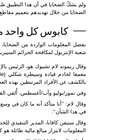
ولم يشكّ الضحايا في أن هذا التطبيق ص
الضحايا من خلال تهديدهم بتعميم مقاطع 
كابوس كل واحد منّ
بفضل المعلومات الواردة من الضحايا، 
شعبة الإنتربول لمكافحة الجرائم السيبر
وقال ريموند لام تشيوك هو، الرئيس بالإنا
بالكشف عن الأفراد المرتبطين بهذه العصا
وفي تموز/يوليو وآب/أغسطس، أُلقي القبض على 12 شخصا من أبرز أعضاء عصابة الا
وقال لام: ’’أنا متأكد أنه ما كان في وس
في هذا الشأن‘‘.
وقال ستيفن كافانا، المدير التنفيذي ل
المعلومات لابتزاز مبالغ مالية طائلة هو