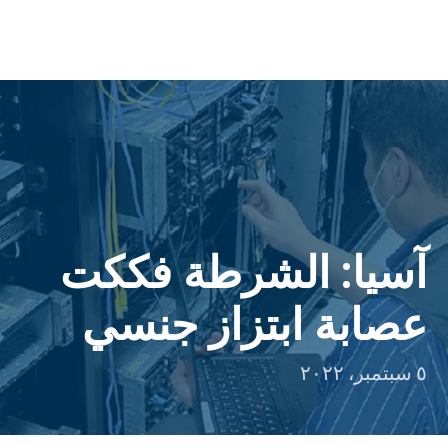
آسيا: الشرطة فككت
عصابة ابتزاز جنسي
٥ سبتمبر، ٢٠٢٢