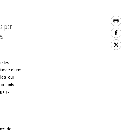
es par
es
e les
fiance d’une
les leur
riminels
gir par
pes de