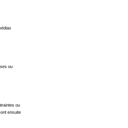
 médias
uses ou
traintes ou
sont ensuite