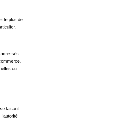
r le plus de
ticulier.
 adressés
e-commerce,
nelles ou
se faisant
’autorité