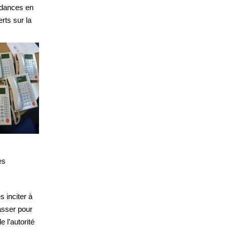
ndances en
rts sur la
es
 inciter à
passer pour
 l’autorité