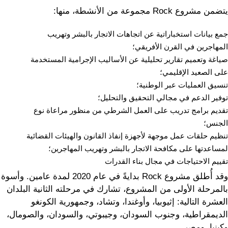
يتضمن مشروع Rock مجموعة من الأنشطة، منها:
جمع بيانات استخباراتية عن اتجاهات الاتجار بالبشر وتهريب
المهاجرين في القرن الأفريقي؛
صياغة وتعميم تقارير تحليلية عن الأساليب الإجرامية المستخدمة
على الصعيد الإقليمي؛
تنسيق العمليات عبر الوطنية؛
توفير الدعم في مجالي التحقيق والتحليل؛
تقديم برامج تدريب على العمل الشرطي من منظور مراعاة نوع
الجنس؛
تنظيم حلقات عمل موجهة لأجهزة إنفاذ القانون والهيئات القضائية
لمساعدتها على مكافحة الاتجار بالبشر وتهريب المهاجرين؛
تقييم الاحتياجات في مجال بناء القدرات
وقد أُطلق مشروع Rock بدايةً في عام 2020 لمدة عامين. وأسوة
بالمرحلة الأولى من المشروع، تشارك في مرحلته الثانية البلدان
العشرة التالية: إثيوبيا، وأوغندا، وتشاد، وجمهورية الكونغو
الديمقراطية، وجنوب السودان، وجيبوتي، والسودان، والصومال،
وكينيا، ومصر.