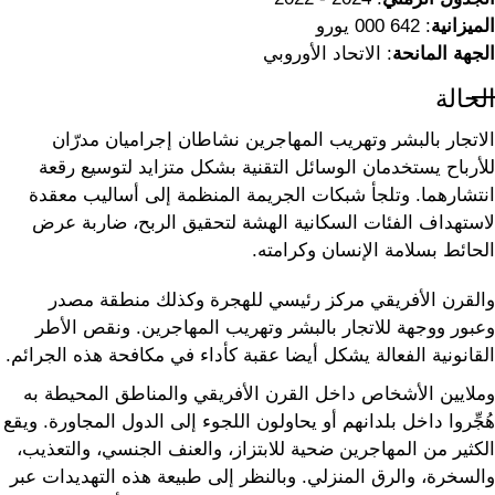
الميزانية
: 642 000 يورو
الجهة المانحة
: الاتحاد الأوروبي
الحالة
الاتجار بالبشر وتهريب المهاجرين نشاطان إجراميان مدرّان
للأرباح يستخدمان الوسائل التقنية بشكل متزايد لتوسيع رقعة
انتشارهما. وتلجأ شبكات الجريمة المنظمة إلى أساليب معقدة
لاستهداف الفئات السكانية الهشة لتحقيق الربح، ضاربة عرض
الحائط بسلامة الإنسان وكرامته.
والقرن الأفريقي مركز رئيسي للهجرة وكذلك منطقة مصدر
وعبور ووجهة للاتجار بالبشر وتهريب المهاجرين. ونقص الأطر
القانونية الفعالة يشكل أيضا عقبة كأداء في مكافحة هذه الجرائم.
وملايين الأشخاص داخل القرن الأفريقي والمناطق المحيطة به
هُجِّروا داخل بلدانهم أو يحاولون اللجوء إلى الدول المجاورة. ويقع
الكثير من المهاجرين ضحية للابتزاز، والعنف الجنسي، والتعذيب،
والسخرة، والرق المنزلي. وبالنظر إلى طبيعة هذه التهديدات عبر