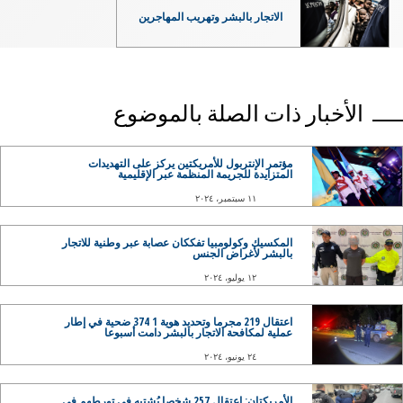
الاتجار بالبشر وتهريب المهاجرين
الأخبار ذات الصلة بالموضوع
مؤتمر الإنتربول للأمريكتين يركز على التهديدات
المتزايدة للجريمة المنظمة عبر الإقليمية
١١ سبتمبر، ٢٠٢٤
المكسيك وكولومبيا تفككان عصابة عبر وطنية للاتجار
بالبشر لأغراض الجنس
١٢ يوليو، ٢٠٢٤
اعتقال 219 مجرما وتحديد هوية 1 374 ضحية في إطار
عملية لمكافحة الاتجار بالبشر دامت أسبوعا
٢٤ يونيو، ٢٠٢٤
الأمريكتان: اعتقال 257 شخصا يُشتبه في تورطهم في