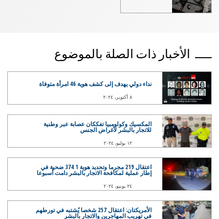
الأخبار ذات الصلة بالموضوع
نداء دولي يهدف إلى كشف هوية 46 امرأة متوفاة
٨ أكتوبر، ٢٠٢٤
المكسيك وكولومبيا تفككان عصابة عبر وطنية
للاتجار بالبشر لأغراض الجنس
١٢ يوليو، ٢٠٢٤
اعتقال 219 مجرما وتحديد هوية 1 374 ضحية في
إطار عملية لمكافحة الاتجار بالبشر دامت أسبوعا
٢٤ يونيو، ٢٠٢٤
الأمريكتان: اعتقال 257 شخصا يُشتبه في تورطهم
في تهريب المهاجرين والاتجار بالبشر