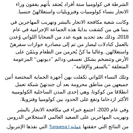
الشرطة في كولومبيا ستة أفراد يُعتقد بأنهم يقفون وراء
الاتجار بنساء كولومبيات وفنزويليات واستغلالهنّ جنسيا.
وكانت شعبة مكافحة الاتجار بالبشر وتهريب المهاجرين في
بنما هي من كشفت بدايةً هذه الجماعة الإجرامية في عام
2018، وذلك بعد تحديد هوية عدد من الضحايا اللواتي وُعدن
بالعمل كنادلات ليصار من ثم إلى مصادرة جوازات سفرهنّ
واستغلالهن. وغالبا ما كنَّ يُحرمن من الطعام وينَمْنَ على
الأرض وتتضخم بشكل تعسفي ودائم ’’ديونهن‘‘ المزعومة
المتعلقة ’’بالسفر والإقامة‘‘.
وتلك النساء اللواتي تكفلت بهن أجهزة الحماية المختصة أتين
جميعهن من مناطق محرومة بعد أن جندتهنّ شبكة تعمل
انطلاقا من كوكوتا، وهي إحدى المدن الساحلية الكولومبية
الأكثر ازدحاما وتقع على الحدود بين كولومبيا وفنزويلا.
وفي عام 2020، اجتمع خبراء في مكافحة الاتجار بالبشر
وتهريب المهاجرين على الصعيد العالمي لاستخلاص الدروس
من النتائج التي حققتها
التي نفذها الإنتربول.
عملية Turquesa I