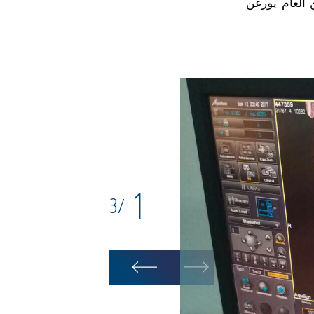
 العام يورغن
1
3
/