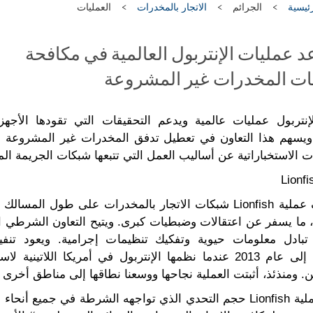
ئيسية
الجرائم
الاتجار بالمخدرات
العمليات
 عمليات الإنتربول العالمية في مكافحة
ات المخدرات غير المشروعة
نتربول عمليات عالمية ويدعم التحقيقات التي تقودها الأجهز
. ويسهم هذا التعاون في تعطيل تدفق المخدرات غير المشروعة
ت الاستخباراتية عن أساليب العمل التي تتبعها شبكات الجريمة المع
تستهدف عملية Lionfish شبكات الاتجار بالمخدرات على طول المسا
، ما يسفر عن اعتقالات وضبطيات كبرى. ويتيح التعاون الشرطي ال
 تبادل معلومات حيوية وتفكيك تنظيمات إجرامية. ويعود تنفي
Lionfish إلى عام 2013 عندما نظمها الإنتربول في أمريكا اللاتينية
ين. ومنذئذ، أثبتت العملية نجاحها ووسعنا نطاقها إلى مناطق أخرى ف
’’تؤكد عملية Lionfish حجم التحدي الذي تواجهه الشرطة في جميع أنح