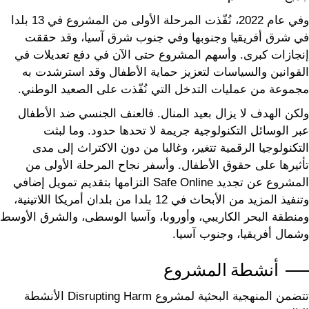
وفي عام 2022، نُفّذت المرحلة الأولى من المشروع في 13 بلدا
في شرق أفريقيا وجنوبها وفي جنوب شرق آسيا، وقد حققت
إنجازات كبرى. وأسهم المشروع حتى الآن في دفع تعديلات في
القوانين والسياسات لتعزيز حماية الأطفال وقد استرشدت به
مجموعة من عمليات التدخل التي نُفّذت على الصعيد الوطني.
ولكن الهدف لا يزال بعيد المنال. فالعنف الجنسي ضد الأطفال
عبر الوسائل التكنولوجية جريمة لا تحدها حدود. وما لبثت
التكنولوجيا الرقمية تتغير، وغالبا من دون الاكتراث إلى مدى
تأثيرها على حقوق الأطفال. وأسفر نجاح المرحلة الأولى من
المشروع عن تجديد Safe Online التزامها بتقديم تمويل إضافي
وتنفيذ المزيد من الأبحاث في 12 بلدا من بلدان أمريكا اللاتينية،
ومنطقة البحر الكاريبي، وأوروبا، وآسيا الوسطى، والشرق الأوسط
وشمال أفريقيا، وجنوب آسيا.
أنشطة المشروع
تتضمن المنهجية البحثية لمشروع Disrupting Harm الأنشطة