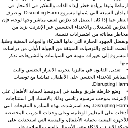
ارتباطا وثيقا بزيادة خطر إيذاء الذات والتفكير في الانتحار في
البلدان السبعة التي شملها مشروع Disrupting Harm. وبصرف
النظر عما إذا كان الطفل قد تعرّض لعنف مباشر وجها لوجه، فإن
التعرّض للاستغلال والاعتداء الجنسيين عبر الإنترنت يزيد من
مخاطر معاناته من اضطرابات نفسية.
وبفضل الجهود الجبارة التي بذلها الشركاء والجهات المعنية وطنيا،
أفضت النتائج والتوصيات المنبثقة من الجولة الأولى من دراسات
المشروع إلى تغييرات مهمة في السياسات والتشريعات، نذكر
منها:
• تعديل القانون في ماليزيا لتجريم الابتزاز الجنسي والبث
المباشر للاعتداء الجنسي على الأطفال، تماشيا مع توصيات
Disrupting Harm.
• وضع خارطة طريق وطنية في إندونيسيا لحماية الأطفال على
الإنترنت بموجب مرسوم رئاسي وذلك بالاستناد إلى استنتاجات
Disrupting Harm. وقد استرشدت بهذه المبادرة التنقيحات التي
أدخلت على المعايير الوطنية، وعلى وحدات التدريب المخصصة
للأجهزة المعنية بحماية الأطفال، والمنصة التي استحدثت على
شبكة الإنترنت لإذكاء وعي الأطفال بالعنف والسلامة على