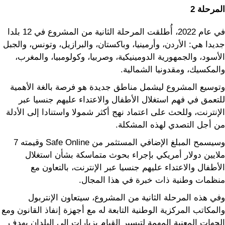
المرحلة 2
في عام 2022، أُطلقت المرحلة الثانية من المشروع في 12 بلدا
جديدا هي: الأردن، وأرمينيا، وباكستان، والبرازيل، وتونس، والجبل
الأسود، والجمهورية الدومينيكية، وصربيا، وكولومبيا، والمغرب،
والمكسيك، ومقدونيا الشمالية.
وتوسيع المشروع ليشمل مناطق جديدة هو فرصة بالغة الأهمية
للتعمق في فهم استغلال الأطفال والاعتداء عليهم جنسيا عبر
الإنترنت، وللحث على اعتماد نهج أكثر شمولا واستنادا إلى الأدلة
من أجل التصدي لهذه المشكلة.
وسيسمح المبلغ الإضافي المستثمر من Safe Online وقيمته 7
ملايين دولار أمريكي بإجراء بحوث متماسكة بشأن استغلال
الأطفال والاعتداء عليهم جنسيا عبر الإنترنت، بالتعاون مع
منظمات وطنية ذات خبرة في هذا المجال.
وفي هذه المرحلة الثانية من المشروع، سيتعاون الإنتربول
والمكاتب المركزية الوطنية التابعة له مع أجهزة إنفاذ القانون ومع
الجهات المعنية المهمة لتيسير القيام بزيارات إلى البلدان بهدف