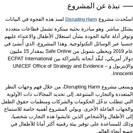
نبذة عن المشروع
استُحدث مشروع
لسد هذه الفجوة في البيانات
Disrupting Harm
بشكل مباشر. وهو مبادرة بحثية مبتكرة تشمل قطاعات متعددة
وتوفر أدلة عالية الجودة بشأن استغلال الأطفال والاعتداء عليهم
جنسيا عبر الوسائل التكنولوجية. وهذا المشروع، الذي أُنشئ في
عام 2019 ويحظى بتمويل من Safe Online بمقدار 15 مليون
دولار أمريكي، تُنفَّذ أبحاثه بالشراكة بين ECPAT International
والإنتربول و UNICEF Office of Strategy and Evidence –
Innocenti.
ويسعى مشروع Disrupting Harm، من خلال فهم وجهات النظر
المتعددة والتجارب المتنوعة، إلى تحديد المجالات ذات الأولوية
التي تتطلب تدخّل الحكومات والشركات ومنظمات حقوق الطفل
والجهات الفاعلة الأخرى. ويولي المشروع أهمية خاصة للاستماع
إلى الأطفال والأشخاص الذين عايشوا هذه التجارب شخصيا،
وذلك للمساعدة على توفير بيئة رقمية أكثر أمانا للأطفال في
جميع أنحاء العالم.