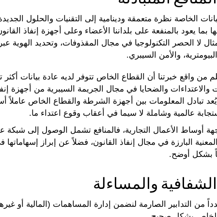
يانات الخاصة نظرة متعمقة ودينامية إلى التقنيات والحلول الجديدة 
ا بما يعود بالمنفعة على بلداننا الأعضاء وعلى أجهزة إنفاذ القانو
ثال لا الحصر التكنولوجيا في مجال المقذوفات، وتحديد الهوية عبر
البيومترية، والأمن السيبري.
م من واقع خبرتنا أن القطاع الخاص تتوفر لديه عادة بيانات أكثر ت
ت والاعتداءات والضحايا في مجال الجريمة السيبرية من أجهزة إنفا
 يُعد تبادل المعلومات بين أجهزة الشرطة والقطاع الخاص عاملاً أس
تجابة عالمية وشاملة لا سيما في أعقاب وقوع اعتداء ما.
هة أوساط الأعمال التجارية، فالمنافع تشمل الوصول إلى شبكة عا
معنية البارزة في مجال إنفاذ القانون، فضلاً عن إبراز إسهاماتها 
اً بشكل أوضح.
الشفافية والمساءلة
داً من التدابير الصارمة لنضمن إدارة المساهمات (المالية أو غيرها
الخاص بشكل صحيح.