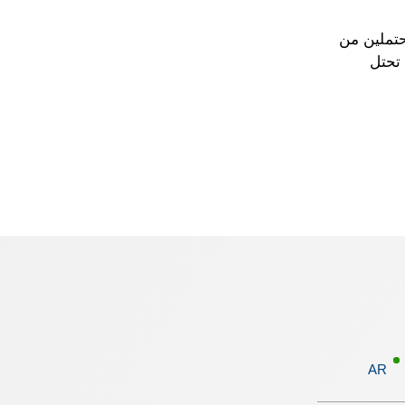
حتملين من
تحتل
AR