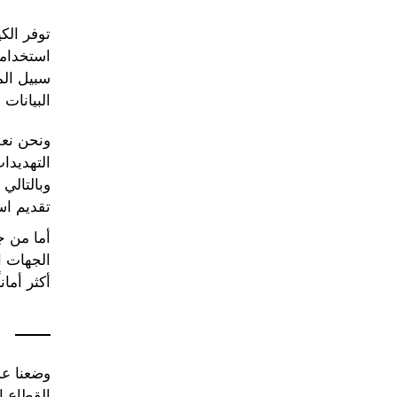
توفر الك
استخدامه
سبيل الم
البيانات 
ونحن نعل
التهديدا
وبالتالي
تقديم اس
أما من ج
الجهات ال
أكثر أمان
وضعنا عد
القطاع 