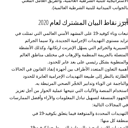
الاستراتيجية للبنية الشرطية العالمية، والفريق العامل المعني
بالجوانب الميدانية للبنية الشرطية العالمية).
أبرز نقاط البيان المشترك لعام 2020
تبعات وباء كوفيد-19 على المشهد الأمني العالمي التي تمثلت في
تزايد مستوى التهديدات الإجرامية الجديدة، ولا سيما الجرائم
السيبرية والجرائم التي يسهّل الإنترنت ارتكابها، وكذلك الأنشطة
المتصلة بالجريمة المنظمة والإرهاب في مختلف مناطق العالم
والمنطوية بشكل رئيسي على بعد عابر للحدود.
أهمية التعاون المتعدد الأطراف بين أجهزة إنفاذ القانون في الحالات
الطارئة بالنظر إلى طبيعة التهديدات الإجرامية العابرة للحدود
والناجمة عن الوباء وتدابير الحَجْر الصحي المرتبطة به.
استخدام المنصة والآليات التي تتيحها عملية الحوار من أجل تعزيز
الجهود المنسقة لتسهيل تبادل المعلومات والآراء وأفضل الممارسات
في المجالات التالية:
التهديدات المحددة والمتوقعة فيما يتعلق بكوفيد-19 في
منطقة كل منها؛
الصعوبات الاستراتيجية والميدانية التي يطرحها كوفيد-19