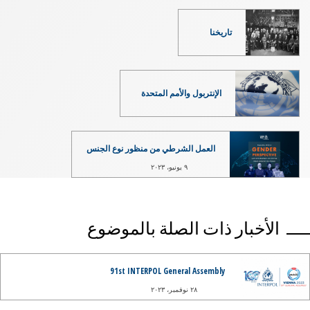
تاريخنا
الإنتربول والأمم المتحدة
العمل الشرطي من منظور نوع الجنس
٩ يونيو، ٢٠٢٣
الأخبار ذات الصلة بالموضوع
91st INTERPOL General Assembly
٢٨ نوفمبر، ٢٠٢٣