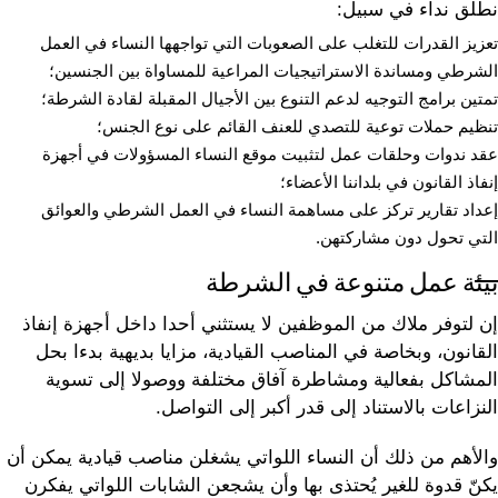
نطلق نداء في سبيل:
تعزيز القدرات للتغلب على الصعوبات التي تواجهها النساء في العمل
الشرطي ومساندة الاستراتيجيات المراعية للمساواة بين الجنسين؛
تمتين برامج التوجيه لدعم التنوع بين الأجيال المقبلة لقادة الشرطة؛
تنظيم حملات توعية للتصدي للعنف القائم على نوع الجنس؛
عقد ندوات وحلقات عمل لتثبيت موقع النساء المسؤولات في أجهزة
إنفاذ القانون في بلداننا الأعضاء؛
إعداد تقارير تركز على مساهمة النساء في العمل الشرطي والعوائق
التي تحول دون مشاركتهن.
بيئة عمل متنوعة في الشرطة
إن لتوفر ملاك من الموظفين لا يستثني أحدا داخل أجهزة إنفاذ
القانون، وبخاصة في المناصب القيادية، مزايا بديهية بدءا بحل
المشاكل بفعالية ومشاطرة آفاق مختلفة ووصولا إلى تسوية
النزاعات بالاستناد إلى قدر أكبر إلى التواصل.
والأهم من ذلك أن النساء اللواتي يشغلن مناصب قيادية يمكن أن
يكنّ قدوة للغير يُحتذى بها وأن يشجعن الشابات اللواتي يفكرن