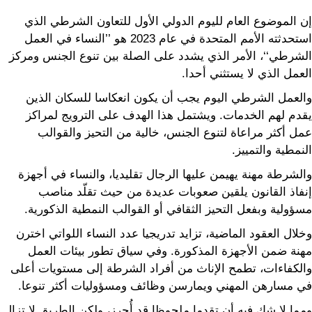
إن الموضوع العام لليوم الدولي الأول للتعاون الشرطي الذي
استحدثته الأمم المتحدة في عام 2023 هو ’’النساء في العمل
الشرطي‘‘، الأمر الذي يشدد على الصلة بين تنوع الجنس ومركز
العمل الذي لا يستثني أحدا.
والعمل الشرطي اليوم يجب أن يكون انعكاسا للسكان الذين
يقدم لهم الخدمات. ويشتمل هذا الهدف على الترويج لمراكز
عمل أكثر مراعاة لتنوع الجنس، خالية من التحيز والقوالب
النمطية والتمييز.
والشرطة مهنة يهيمن عليها الرجال تقليديا، والنساء في أجهزة
إنفاذ القانون يلقين صعوبات عديدة من حيث تقلّد مناصب
مسؤولية وبفعل التحيز الثقافي أو القوالب النمطية الذكورية.
وخلال العقود الماضية، تزايد تدريجيا عدد النساء اللواتي اخترن
مهنة ضمن الأجهزة المذكورة. وفي سياق تطور بيئات العمل
والكفاءات، تطمح الإناث من أفراد الشرطة إلى مستويات أعلى
في مسارهن المهني ويمارسن وظائف ومسؤوليات أكثر تنوعا.
ومما لا شك فيه أن تقدما ملحوظا قد أُحرز، ولكن الطريق لا تزال