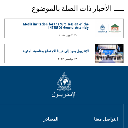
الأخبار ذات الصلة بالموضوع
Media invitation for the 93rd session of the
INTERPOL General Assembly
٢٢ أكتوبر، ٢٠٢٥
الإنتربول يعود إلى فيينا للاجتماع بمناسبة المئوية
٢٨ نوفمبر، ٢٠٢٣
التواصل معنا
المصادر