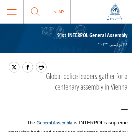
AR
91st INTERPOL General Assembly
٢٨ نوفمبر، ٢٠٢٣
Global police leaders gather for a
centenary assembly in Vienna
The
is INTERPOL's supreme
General Assembly