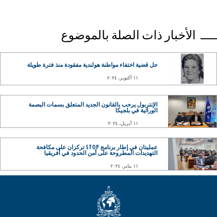
الأخبار ذات الصلة بالموضوع
حل قضية اختفاء مواطنة هولندية مفقودة منذ فترة طويلة
١١ أكتوبر، ٢٠٢٤
الإنتربول يرحب بالقانون الجديد المتعلق بسمات البصمة
الوراثية في بلجيكا
١١ أبريل، ٢٠٢٤
عمليتان في إطار برنامج STOP تركزان على مكافحة
التهديدات المطروحة على أمن الحدود في أفريقيا
١١ يناير، ٢٠٢٤