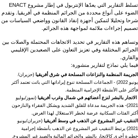
تسلط التقارير التي يعدّها الإنتربول في إطار مشروع ENACT
الضوء على أنواع محددة من الجرائم المنظمة في أفريقيا. وتقدم
شرحا وتحليلا لتمكين أجهزة إنفاذ القانون وواضعي السياسات من
تصميم إجراءات ملائمة لمواجهة هذه الجرائم.
وتساهم هذه التقارير في تحديد الاتجاهات المحتملة والصلات بين
الجرائم المختلفة وفي تعزيز التعاون على الصعيدين الإقليمي
والقاري.
فيما يلي نماذج لتقارير منشورة:
الجريمة المنظمة والنزاعات المسلحة في شرق أفريقيا
(حزيران/
يونيو 2022) - الجماعات المسلحة تنوع إيراداتها التي باتت تعتمد أكثر
فأكثر على الأنشطة الإجرامية المنظمة.
الاتجار بالبشر لنزع أعضائهم في شمال وغرب أفريقيا
(تموز/يوليو
2021)- هذه الجريمة مدعاة للقلق الشديد ويشكل الفقراء والنازحون
أكثر الفئات السكانية عرضة لخطر الاستغلال لهذا الغرض.
التنقيب غير المشروع عن الذهب في وسط أفريقيا
(حزيران/يونيو
2021) يرتبط التنقيب غير المشروع عن الذهب بأنشطة إجرامية
خطيرة أخرى كالاتجار بالبشر والجرائم المالية والصيد غير المشروع.