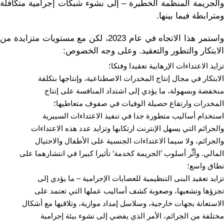
والجريمة المنظمة الخطيرة – إلى نشوء شبكات إجرامية متكافلة
ومترابطة فيما بينها.
واستمر هذا الاتجاه في عام 2023، لكن مع مستويات متزايدة من
الابتكار والتطور والتعقيد. وعلى وجه الخصوص:
تزايد الاعتداءات الإرهابية تعقيدا وفتكا؛
الابتكار في مجال إنتاج المخدرات الاصطناعية، وإنتاجها بتكلفة
منخفضة وبسهولة، ما يؤدي إلى اشتداد المنافسة على إنتاج
المخدرات وارتفاع حصيلة الوفيات في صفوف متعاطيها؛
استخدام أساليب متطورة جدا في تنفيذ الاعتداءات السيبرية
والجرائم التي يسهل الإنترنت ارتكابها وتزايد عدد هذه الاعتداءات
والجرائم، ولا سيما الاعتداءات الجنسية على الأطفال والاحتيال
المالي. وأثَّر أسلوب ’الجريمة كخدمة‘ تأثيرا كبيرا في انتشارهما على
نطاق واسع؛
تزايد تعقيد البنى التنظيمية للعصابات الإجرامية – ما يؤدي إلى
تجزؤها وتشعبها، وصعوبة كشف أساليب عملها التي تعتمد على
الاستعانة بجهات خارجية، وسلاسل إمداد موازية، وتلاقيها مع أشكال
مختلفة من الجرائم، الأمر الذي يفضي إلى نشوء بيئة إجرامية