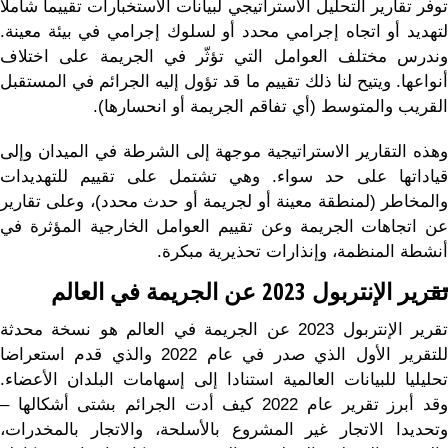
توفر تقارير التحليل الاستراتيجي لبيانات الاستخبارات تقييما شاملا
لتهديد أو اتجاه إجرامي محدد أو لسلوك إجرامي في بيئة معينة.
وندرس مختلف العوامل التي تؤثّر في الجريمة على اختلاف
أنواعها. ويتيح لنا ذلك تقييم ما قد تؤول إليه الجرائم في المستقبل
القريب والمتوسط (أي تفاقم الجريمة أو انحسارها).
وهذه التقارير الاستراتيجية موجهة إلى الشرطة في الميدان وإلى
قياداتها على حد سواء. وهي تشتمل على تقييم للتهديدات
والمخاطر (لمنطقة معينة أو لجريمة أو حدث محدد)، وعلى تقارير
عن اتجاهات الجريمة وعن تقييم العوامل الخارجية المؤثرة في
أنشطة المنظمة، وإنذارات تحذيرية مبكرة.
تقرير الإنتر
بول
2023
عن الجريمة في العالم
تقرير الإنتربول 2023 عن الجريمة في العالم هو نسخة محدثة
للتقرير الأول الذي صدر في عام 2022 والذي قدم استعراضا
تحليليا للبيانات العالمية استنادا إلى إسهامات البلدان الأعضاء.
وقد أبرز تقرير عام 2022 كيف أدت الجرائم بشتى أشكالها –
وتحديدا الاتجار غير المشروع بالأسلحة، والاتجار بالمخدرات،