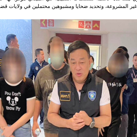
ل غير المشروعة، وتحديد ضحايا ومشبوهين محتملين في ولايات قضا