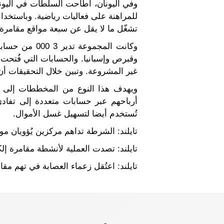
وفي اليونان، أطاحت السلطات في اليو
تشغّل ما لا يقل عن سبعة مواقع مقامرة غير مشروعة و
وكانت المجمو
وقبرص وإسبانيا. والحسابات التي فُتحت
غير المشروعة. وتبين خلال التحقيقات أن الحواسيب ا
ويهدف هذا النوع من المخططات إلى تق
أرباحهم عبر حسابات متعددة إلى تفاد
تُستخدم أيضا لتسهيل غسل الأموال.
تايلند: الشرطة تداهم مركزين يُؤويان مو
تايلند: تصدت العملية لأنشطة مقامرة إلكترو
تايلند: اعتُقل زعماء العصابة في تهم م