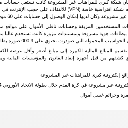
نان شبكة كبرى للمراهنات غير المشروعة كانت تستغل حسابات م
للمراهنة على فعاليات رياضية. وباستخدام شبكة افتراضية خاصة (PN
كان لديها إمكان الوصول إلى حسابات على 60 موقعا إلكترونيا آخر غير مشروع.
عة تدير 3 000 من حسابات المستخدمين المزيفة وحسابات ناقلي الأموال على م
 ببطاقات هوية مسروقة وبمستندات مزورة كانت تستخدم غالبا مح
لمحمولة التي صودرت تحتوي على 9 000 صورة بطاقة هوية مزورة.
سيم المبالغ المالية الكبيرة إلى مبالغ أصغر وأقل عرضة لل
ي كشفهم من قبل أجهزة إنفاذ القانون والمؤسسات المالية وم
اقع إلكترونية كبرى للمراهنات غير المشروعة
نية غير مشروعة في كرة القدم خلال بطولة الاتحاد الأوروبي UEFA 2024
قامرة وجرائم غسل أموال