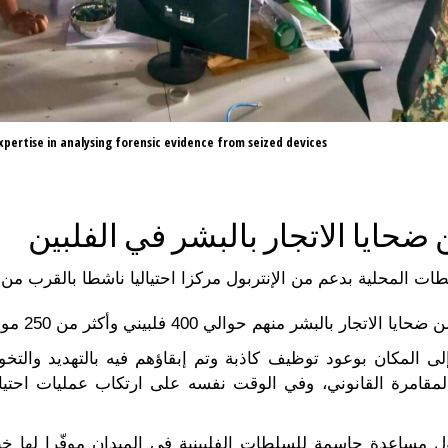
xpertise in analysing forensic evidence from seized devices
ضحايا الاتجار بالبشر في الفلبين
 المحلية بدعم من الإنتربول مركزا احتياليا ناشطا بالقرب من 
إلى المكان بوعود توظيف كاذبة وتم إبقاؤهم فيه بالتهديد وال
لمقامرة القانوني، وفي الوقت نفسه على ارتكاب عمليات احتيال
بول مساعدة حاسمة للسلطات الفلبينية في الميدان موفّرا لها خبر