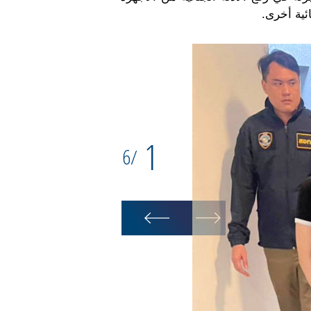
ئية أخرى.
1
6
/