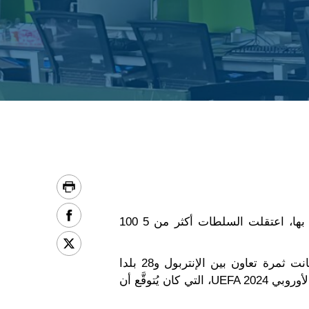
ليون (فرنسا) - في عملية دولية كبرى استهدفت المقامرة غير المشروعة والأنشطة الإجرامية المتصلة بها، اعتقلت السلطات أكثر من 5 100
وهذه العملية، التي أُطلق عليها الاسم الرمزي SOGA X ونُفذت بين حزيران/يونيو وتموز/يوليو 2024، كانت ثمرة تعاون بين الإنتربول و28 بلدا
وإقليما. وكان الهدف منها التصدي للمقامرة الإلكترونية غير المشروعة في كرة القدم خلال بطولة الاتحاد الأوروبي UEFA 2024، التي كان يُتوقَّع أن