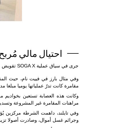
احتيال مالي مُربح
جرى في سياق عملية SOGA X تقويض مواقع غير مشروعة للمراهنات على نطاق واسع وإجهاض مخططات معقدة لارتكاب جرائم مالية.
وفي مثال بارز في فييت نام، حيث الم
مقامرة كانت تدرّ عملياتها يوميا مبلغا مدهشا قدره 800 000
وكانت هذه العصابة تستعين بخواديم م
مراهنات المقامرة غير المشروعة وتسدي
وفي تايلند، داهمت الشرطة مركزين يُؤ
وجرائم غسل أموال، وصادرت أصولا تزيد قيمتها عن 9 ملاي