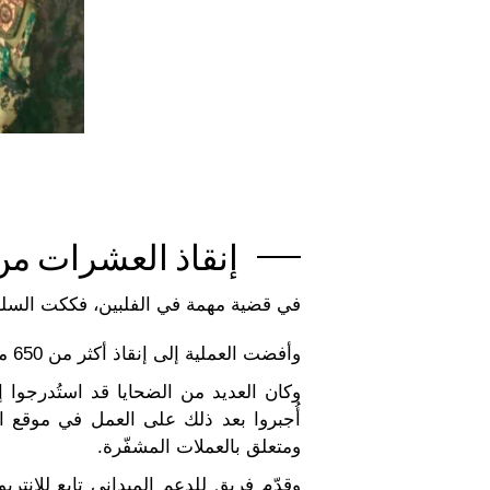
إنقاذ العشرات من 
في قضية مهمة في الفلبين، فككت السلطات
وأفضت العملية إلى إنقاذ أكثر من 650 من ضحايا الاتجار بالبشر منهم حوالي 400 فلبيني وأكثر من 250 مواطنا من ستة بلدان مختلفة.
وكان العديد من الضحايا قد استُدرجوا 
أُجبروا بعد ذلك على العمل في موقع ا
ومتعلق بالعملات المشفّرة.
وقدّم فريق للدعم الميداني تابع للإنتر