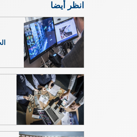
انظر أيضا
الج