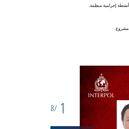
1
8
/