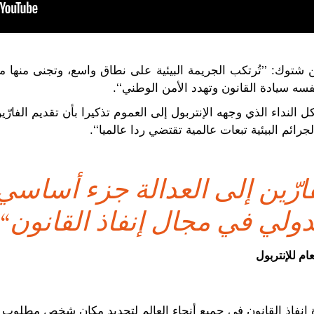
غن شتوك: ’’تُرتكب الجريمة البيئية على نطاق واسع، وتجنى منها
سه سيادة القانون وتهدد الأمن الوطني‘‘.
شكل النداء الذي وجهه الإنتربول إلى العموم تذكيرا بأن تقديم الفار
رائم البيئية تبعات عالمية تقتضي ردا عالميا‘‘.
لفارّين إلى العدالة جزء أساس
دولي في مجال إنفاذ القانون‘‘.
ام للإنتربول
إنفاذ القانون في جميع أنحاء العالم لتحديد مكان شخص مطلوب من