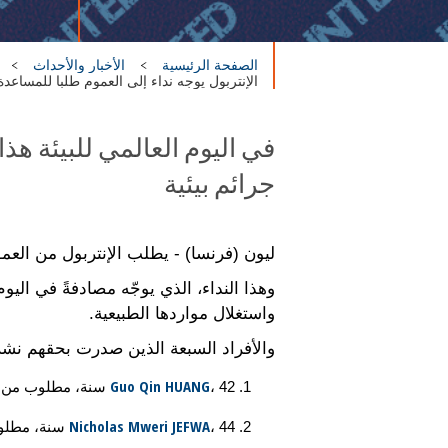
الصفحة الرئيسية
الأخبار والأحداث
الإنتربول يوجه نداء إلى العموم طلبا للمساعد
في اليوم العالمي للبيئة هذ
جرائم بيئية
ليون (فرنسا) - يطلب الإنتربول من الع
وهذا النداء، الذي يوجّه مصادفةً في اليو
واستغلال مواردها الطبيعية.
والأفراد السبعة الذين صدرت بحقهم نشر
Guo Qin HUANG
، 42 سنة، مطلوب من الصين لتهريب أصناف محمية ومنتجات مشتقة منها.
Nicholas Mweri JEFWA
، 44 سنة، مطلوب من كينيا للاتجار غير المشروع بغنائم من صيد الأحياء البرية والضلوع في أنشطة إجرامية منظمة.