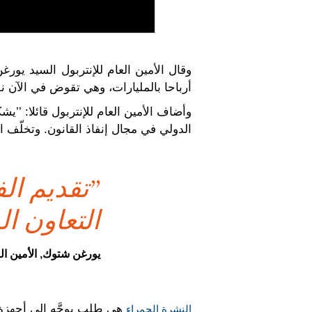
وقال الأمين العام للإنتربول السيد يور
أرباحا بالمليارات، وهي تقوض في الآن نف
وأضاف الأمين العام للإنتربول قائلا: ’’ي
الدولي في مجال إنفاذ القانون. وتخلّف الج
’’تقديم ا
التعاون ال
يورغن شتوك, الأمين الع
هي طلب يوجَّه إلى أجهزة 
النشرة الحمراء