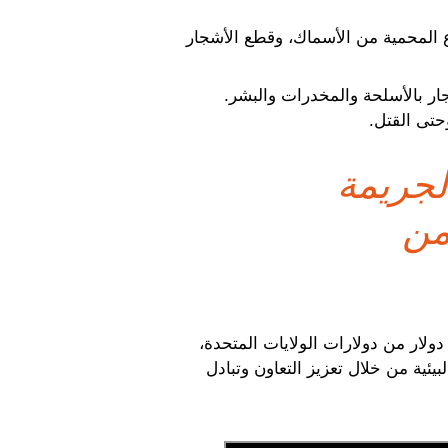
اع المحمية من الأسماك، وقطع الأشجار
جار بالأسلحة والمخدرات والبشر.
حتى القتل.
الجريمة
 دولار من
 المشروعة التي يجنيها سنويا مرتكبو الجرائم البيئية والمقدرة بما بين 110 و281 مليار دولار من دولارات الولايات المتحدة،
يئية من خلال تعزيز التعاون وتبادل