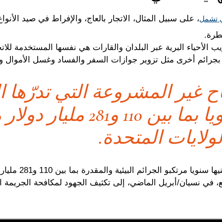
، على سبيل المثال، الاتجار بالعاج، والإفراط في صيد الأنو
تي تشمل
طرة.
ب الأحياء البرية عبر البلدان والقارات هي نفسها المستخدمة للات
ن بجرائم أخرى مثل تزوير جوازات السفر والفساد وغسل الأموال و
رباح غير المشروعة التي تدرّها 
البيئية سنويا بما بين 110 و281 مليار
ولايات المتحدة.
وفي ضوء الأرباح غير
، في نسيان/أبريل الماضي، إلى تكثيف الجهود لمكافحة الجريمة الب