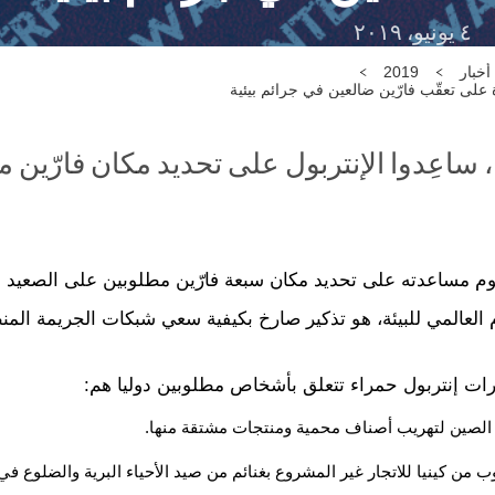
٤ يونيو، ٢٠١٩
أخبار
2019
ة على تعقّب فارّين ضالعين في جرائم بيئية
ا، ساعِدوا الإنتربول على تحديد مكان فارّين
موم مساعدته على تحديد مكان سبعة فارّين مطلوبين على الصعيد ا
م العالمي للبيئة، هو تذكير صارخ بكيفية سعي شبكات الجريمة المن
ات إنتربول حمراء تتعلق بأشخاص مطلوبين دوليا هم: