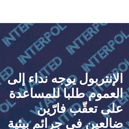
الإنتربول يوجه نداء إلى
العموم طلبا للمساعدة
على تعقّب فارّين
ضالعين في جرائم بيئية