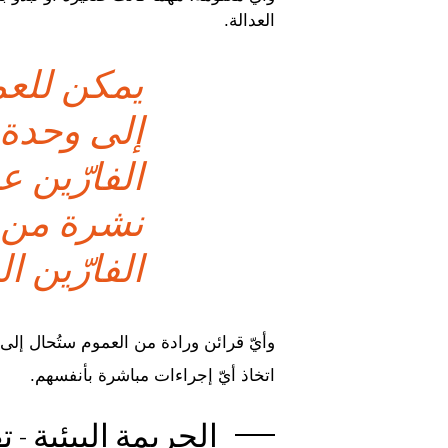
العدالة.
يمكن للعم
إلى وحدة 
الفارّين ع
نشرة من ا
الفارّين ا
وأيّ قرائن ورادة من العموم ستُحال إلى
اتخاذ أيّ إجراءات مباشرة بأنفسهم.
الجريمة البيئية - 