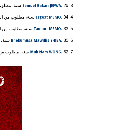
Samuel Bakari JEFWA
، 29 سنة، مطلوب من كينيا للاتجار غير المشروع بغنائم من صيد الأحياء البرية والضلوع في أنشطة إجرامية منظمة.
Ergest MEMO
، 34 سنة، مطلوب من اليونان لقطع أشجار غير مشروع من غابة محمية.
Taulant MEMO
، 33 سنة، مطلوب من اليونان لقطع أشجار غير مشروع من غابة محمية وحمل مسدس بشكل غير مشروع.
Bhekumusa Mawillis SHIBA
، 39 سنة، مطلوب من إسواتيني لجرائم ماسّة بالأحياء البرية.
Muk Nam WONG
، 62 سنة، مطلوب من الصين لتهريب أصناف محمية ومنتجات مشتقة منها.