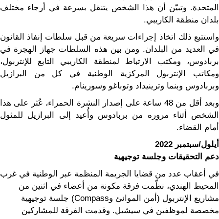
المتحدة. وتبيّن أن هذا الشخص يتنقل بسرعة في أرجاء مختلف
بلدان منطقة الكاريبي.
واستتبع ذلك اتخاذ إجراءات سريعة من قبل سلطات إنفاذ القانون
في العديد من البلدان. ومن بين هذه السلطات جهاز الهجرة في
بربادوس، ومكتب الارتباط لمنطقة الكاريبي التابع للإنتربول،
ومكاتب الإنتربول المركزية الوطنية في كل من البرازيل
وبربادوس وبنما وترينيداد وتوباغو وسورينام.
وبعد أقل من 48 ساعة على إصدار النشرة الحمراء، عُثر على هذا
الشخص أثناء مروره من بربادوس وأُعيد إلى البرازيل للمثول
أمام القضاء.
أيلول/سبتمبر 2022
دعم التحقيقات وجلسة توجيهية
في أعقاب عدد من قضايا الجريمة المنظمة عبر الوطنية في غرب
المحيط الهندي، نظّمت فرقة مكونة من أعضاء في اثنين من
مشاريع الإنتربول (أمن الموانئ وCompass) جلسة توجيهية
مخصصة لموظفين في سيشيل. وقدمت الفرقة للمشاركين