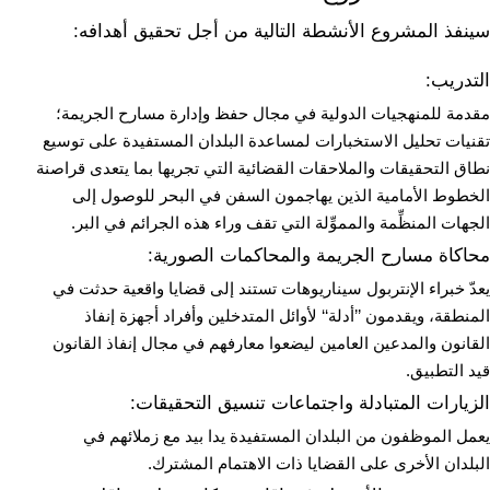
سينفذ المشروع الأنشطة التالية من أجل تحقيق أهدافه:
التدريب:
مقدمة للمنهجيات الدولية في مجال حفظ وإدارة مسارح الجريمة؛
تقنيات تحليل الاستخبارات لمساعدة البلدان المستفيدة على توسيع
نطاق التحقيقات والملاحقات القضائية التي تجريها بما يتعدى قراصنة
الخطوط الأمامية الذين يهاجمون السفن في البحر للوصول إلى
الجهات المنظِّمة والمموِّلة التي تقف وراء هذه الجرائم في البر.
محاكاة مسارح الجريمة والمحاكمات الصورية:
يعدّ خبراء الإنتربول سيناريوهات تستند إلى قضايا واقعية حدثت في
المنطقة، ويقدمون ’’أدلة‘‘ لأوائل المتدخلين وأفراد أجهزة إنفاذ
القانون والمدعين العامين ليضعوا معارفهم في مجال إنفاذ القانون
قيد التطبيق.
الزيارات المتبادلة واجتماعات تنسيق التحقيقات:
يعمل الموظفون من البلدان المستفيدة يدا بيد مع زملائهم في
البلدان الأخرى على القضايا ذات الاهتمام المشترك.