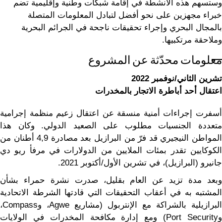
وستسهم هذه الأنشطة في إقامة شبكات وطنية وإقليمية تضم
خبراء مجهزين على نحو أفضل لتبادل المعلومات المتصلة
بالمجال البحري وإجراء تحقيقات ناجحة في الجرائم البحرية
وملاحقة مرتكبيها.
معلومات محدّثة عن المشروع
تشرين الثاني/نوفمبر 2022
اعتقال أحد أباطرة الاتجار بالمخدرات
أسفرت إجراءات أمنية منسقة عن اعتقال زعيم منظمة إجرامية
متعددة الجنسيات مطلوب على الصعيد الدولي. وكان هذا
المواطن النيجيري قد فرّ من البرازيل بعد مصادرة 4,9 أطنان من
الكوكايين تقدر بمئات الملايين من الدولارات في مرفأ ريو دي
جانيرو (البرازيل)، في تشرين الأول/أكتوبر 2021.
وبعد مدة تزيد عن العام بقليل، صدرت نشرة حمراء بشأن
المشتبه به في أعقاب التحقيقات التي قادتها الشرطة الاتحادية
البرازيلية بالشراكة مع الإنتربول (مشاريع Agwe، وCompass،
وPort Security) ومع إدارة مكافحة المخدرات في الولايات