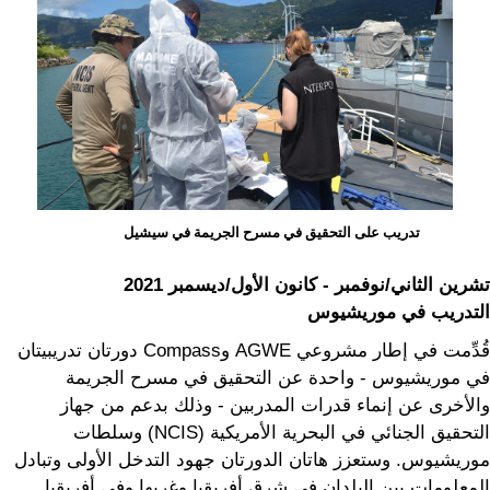
تدريب على التحقيق في مسرح الجريمة في سيشيل
تشرين الثاني/نوفمبر - كانون الأول/ديسمبر 2021
التدريب في موريشيوس
قُدِّمت في إطار مشروعي AGWE وCompass دورتان تدريبيتان
في موريشيوس - واحدة عن التحقيق في مسرح الجريمة
والأخرى عن إنماء قدرات المدربين - وذلك بدعم من جهاز
التحقيق الجنائي في البحرية الأمريكية (NCIS) وسلطات
موريشيوس. وستعزز هاتان الدورتان جهود التدخل الأولى وتبادل
المعلومات بين البلدان في شرق أفريقيا وغربها وفي أفريقيا