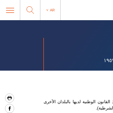
AR
للإنتربول (NCB). وهذا ما يربط أجهزة إنفاذ القانون الوطنية لديها بالبلدان الأخرى