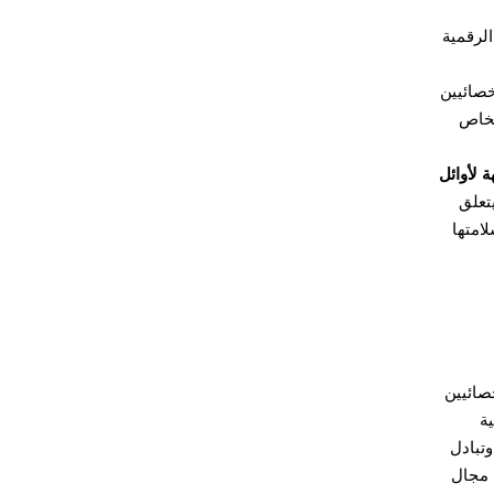
 الرقمية
خصائيين
الخاص
 لأوائل
يتعلق
امتها
صائيين
ية
وتبادل
 مجال