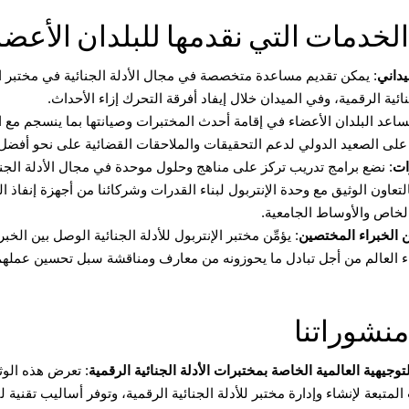
الخدمات التي نقدمها للبلدان الأعضا
يداني
: يمكن تقديم مساعدة متخصصة في مجال الأدلة الجنائية في مختبر ال
نائية الرقمية، وفي الميدان خلال إيفاد أفرقة التحرك إزاء الأحداث.
نساعد البلدان الأعضاء في إقامة أحدث المختبرات وصيانتها بما ينسجم مع ا
على الصعيد الدولي لدعم التحقيقات والملاحقات القضائية على نحو أفضل
ات
: نضع برامج تدريب تركز على مناهج وحلول موحدة في مجال الأدلة الجنا
لتعاون الوثيق مع وحدة الإنتربول لبناء القدرات وشركائنا من أجهزة إنفاذ ال
لخاص والأوساط الجامعية.
 الخبراء المختصين
: يؤمِّن مختبر الإنتربول للأدلة الجنائية الوصل بين الخب
ء العالم من أجل تبادل ما يحوزونه من معارف ومناقشة سبل تحسين عملهم
منشوراتنا
توجيهية العالمية الخاصة بمختبرات الأدلة الجنائية الرقمية
: تعرض هذه الوث
المتبعة لإنشاء وإدارة مختبر للأدلة الجنائية الرقمية، وتوفر أساليب تقنية لتد