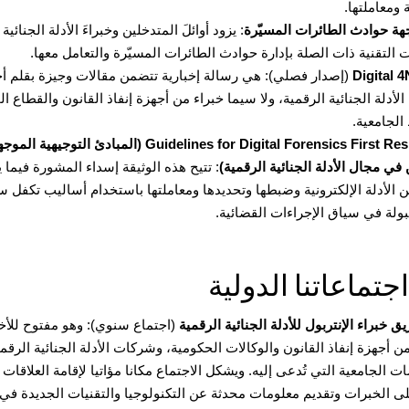
ة ومعاملتها.
هة حوادث الطائرات المسيّرة
: يزود أوائلَ المتدخلين وخبراءَ الأدلة الجنائية
ت التقنية ذات الصلة بإدارة حوادث الطائرات المسيّرة والتعامل معها.
Digital 
(إصدار فصلي): هي رسالة إخبارية تتضمن مقالات وجيزة بقلم أ
لأدلة الجنائية الرقمية، ولا سيما خبراء من أجهزة إنفاذ القانون والقطاع 
الجامعية.
Guidelines for Digital Forensics First R
(المبادئ التوجيهية الموجهة
في مجال الأدلة الجنائية الرقمية)
: تتيح هذه الوثيقة إسداء المشورة فيما 
 الأدلة الإلكترونية وضبطها وتحديدها ومعاملتها باستخدام أساليب تكفل سل
ولة في سياق الإجراءات القضائية.
اجتماعاتنا الدولية
ق خبراء الإنتربول للأدلة الجنائية الرقمية
(اجتماع سنوي): وهو مفتوح للأخ
ن أجهزة إنفاذ القانون والوكالات الحكومية، وشركات الأدلة الجنائية الرقم
 الجامعية التي تُدعى إليه. ويشكل الاجتماع مكانا مؤاتيا لإقامة العلاقات 
لى الخبرات وتقديم معلومات محدثة عن التكنولوجيا والتقنيات الجديدة في