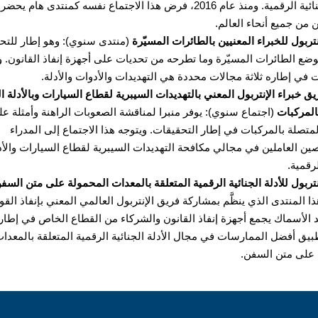
الأدلة الجنائية الرقمية. ومنذ عام 2016، فرض هذا الاجتماع نفسه كمنتدى هام
 من جميع أنحاء العالم.
تربول للخبراء المعنيين بالطائرات المسيّرة
(منتدى سنوي): وهو إطار للتح
ضع الطائرات المسيّرة وما تطرحه من تحديات على أجهزة إنفاذ القانون. و
 في إطاره ثلاثة مجالات محددة هي التهديدات والأدوات والأدلة.
ق خبراء الإنتربول المعني بالتهديدات السيبرية لقطاع السيارات وبالأدلة ال
المركبات
(اجتماع سنوي): يوفر منبرا لمناقشة الصعوبات الراهنة وأمثلة عل
المتصلة بالمركبات في إطار التحقيقات. ويتوجه هذا الاجتماع إلى المدراء
ن العاملين في مجالي مكافحة التهديدات السيبرية لقطاع السيارات والأد
لرقمية.
نتربول للأدلة الجنائية الرقمية المتعلقة بالمعدات المحمولة على متن السف
ا المنتدى الذي ينظَّم بمشاركة فريق الإنتربول العالمي المعني بإنفاذ القو
الأسماك يجمع أجهزة إنفاذ القانون والشركاء من القطاع الخاص في إطار 
يق أفضل الممارسات في مجال الأدلة الجنائية الرقمية المتعلقة بالمعدا
 على متن السفن.