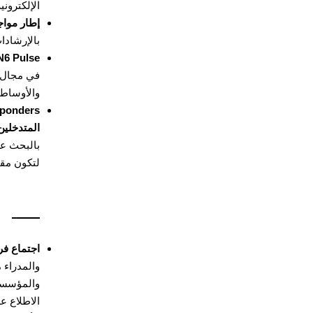
الإلكتروني
إطار مواج
بالإرشادا
4N6 Pulse
في مجال ا
والأوساط 
esponders
المتدخلين 
بالبحث عن
لتكون مقب
اجتماع فري
والمدراء م
والمؤسسات
الاطلاع ع