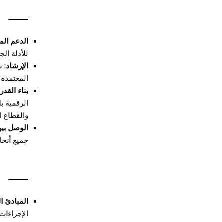
الدعم الم
للأدلة الج
الإرشاد
: 
المعتمدة 
بناء القدر
الرقمية با
والقطاع ا
الوصل بين
جميع أنحا
المبادئ ال
الإجراءات 