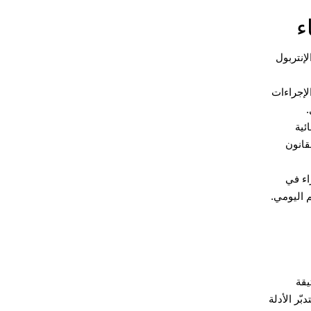
ء
إنتربول
لإجراءات
.
ئية
قانون
راء في
 اليومي.
يقة
بّر الأدلة