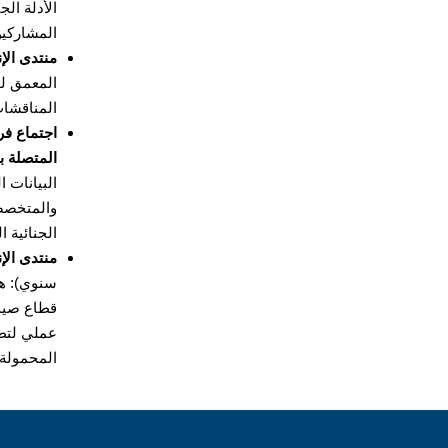
المشاركين
منتدى الإن
المعمق لو
المناقشات
اجتماع فري
المتصلة ب
البيانات 
والمتخصصي
الجنائية ا
منتدى الإ
سنوي): هذ
قطاع صيد 
عملي لتطب
المحمولة