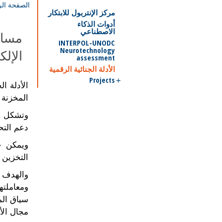
الصفحة الر
مركز الإنتربول للابتكار
أدوات الذكاء
الاصطناعي
مساعد
INTERPOL-UNODC
Neurotechnology
الإلك
assessment
الأدلة الجنائية الرقمية
Projects
الأدلة ا
المخزنة ف
وتشكل الأ
دعم التحق
ويمكن ج
التخزين 
والهدف ال
ومعاملته
سياق الم
مجال الأ