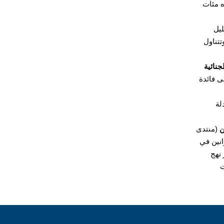
 يحضره مئات
ليل
تتناول
جنائية
ى فائدة
لة
ن
(منتدى
انين في
نهج
ت