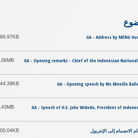
ضوع
66.97KB
4.06MB
44.39KB
85 GA - Speech of H.E. Joko Widodo, President of Indone
3.43MB
00.04KB