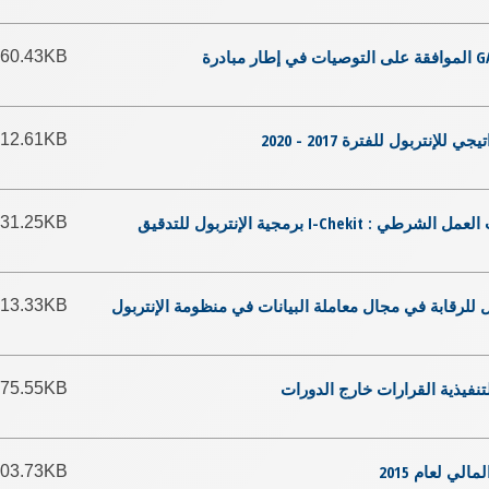
GA-
60.43KB
12.61KB
31.25KB
GA-2016-85-RES-06 - قابة في مجال معاملة البيانات في منظومة الإنتربول
13.33KB
75.55KB
03.73KB