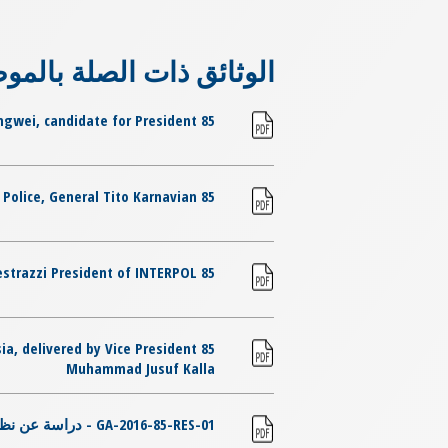
الوثائق ذات الصلة بالمو
85 GA - Address by MENG Hongwei, candidate for President
85 GA - Opening remarks - Chief of the Indonesian National Police, General Tito Karnavian
85 GA - Opening speech by Ms Mireille Ballestrazzi President of INTERPOL
sia, delivered by Vice President
Muhammad Jusuf Kalla
GA-2016-85-RES-01 - دراسة عن نظام الانضمام إلى الإنتربول