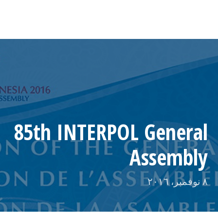
85th INTERPOL General
Assembly
٨ نوفمبر، ٢٠١٦