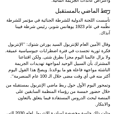
واعتراض عائدات الجريمة المالية.
ربط الماضي بالمستقبل
تأسست اللجنة الدولية للشرطة الجنائية في مؤتمر للشرطة
نظّمه في عام 1923 يوهانس شوبر، رئيس شرطة فيينا
آنذاك.
وقال الأمين العام للإنتربول السيد يورغن شتوك: ’’الإنتربول
فكرة ثورية تجسدت في فترة اضطرابات جيوسياسية عميقة.
ولا يزال عالمنا اليوم مجزأ بطرق شتى. ولكن اقتناعنا
المشترك بأن السبيل الوحيد لمواجهة تهديدات الجريمة
الناشئة مواجهة فاعلة هو ما يوحّدنا. ويصحّ هذا القول اليوم
أكثر منه في أي وقت مضى خلال الـ 100 عام المنصرمة‘‘.
وتمحور اليوم الأول حول ربط ماضي الإنتربول بمستقبله من
خلال حضور خمسة من رؤساء المنظمة السابقين على
المنصة لبحث الدروس المستفادة فيما يتعلق بالتعاون
والابتكار.
وتلت ذلك جلسة مخصصة لمبادرة الإنتربول لعام 2030 التي