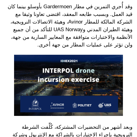
وقد أُجري التمرين في مطار Gardermoen بأوسلو بينما كان
قيد العمل. وبسبب طابعه المعقد، اقتضى تعاونا وثيقا مع
الشركة المالكة للمطار Avinor، وهيئة الاتصالات النرويجية،
وهيئة الطيران المدني وUAS Norway للتأكد من أن جميع
الأنظمة والاختبارات متوافقة مع المعايير السارية من جهة،
ولن تؤثر على عمليات المطار من جهة أخرى.
وبعد أشهر من التحضيرات المشتركة، كُلِّفت الشرطة
النرويجية بإجراء الاختبارات بالشراكة مع الإنتربول وشركة