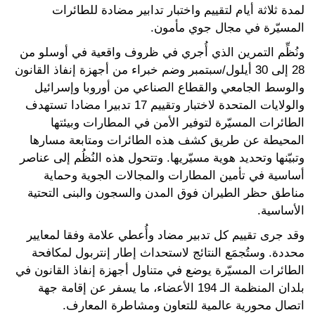
لمدة ثلاثة أيام لتقييم واختبار تدابير مضادة للطائرات
المسيّرة في مجال جوي مأمون.
ونُظِّم التمرين الذي أُجري في ظروف واقعية في أوسلو من
28 إلى 30 أيلول/سبتمبر وضم خبراء من أجهزة إنفاذ القانون
والوسط الجامعي والقطاع الصناعي من أوروبا وإسرائيل
والولايات المتحدة لاختبار وتقييم 17 تدبيرا مضادا تستهدف
الطائرات المسيّرة لتوفير الأمن في المطارات وبيئتها
المحيطة عن طريق كشف هذه الطائرات ومتابعة مسارها
وتبيّنها وتحديد هوية مسيّريها. وتتحول هذه النُظُم إلى عناصر
أساسية في تأمين المطارات والمجالات الجوية وحماية
مناطق حظر الطيران فوق المدن والسجون والبنى التحتية
الأساسية.
وقد جرى تقييم كل تدبير مضاد وأُعطي علامة وفقا لمعايير
محددة. وستُجمَع النتائج لاستحداث إطار إنتربول لمكافحة
الطائرات المسيّرة يوضع في متناول أجهزة إنفاذ القانون في
بلدان المنظمة الـ 194 الأعضاء، ما يسفر عن إقامة جهة
اتصال محورية عالمية للتعاون ومشاطرة المعارف.