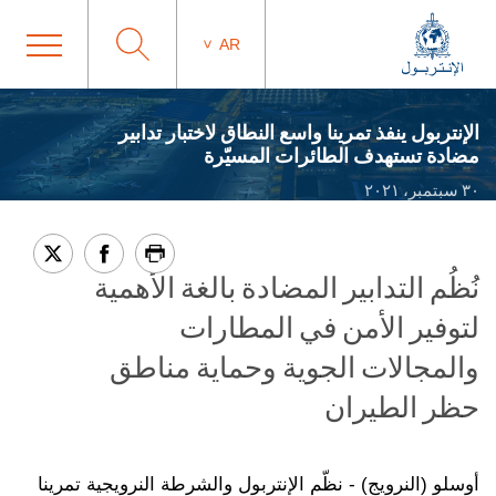
AR
الإنتربول ينفذ تمرينا واسع النطاق لاختبار تدابير
مضادة تستهدف الطائرات المسيّرة
٣٠ سبتمبر، ٢٠٢١
نُظُم التدابير المضادة بالغة الأهمية
لتوفير الأمن في المطارات
والمجالات الجوية وحماية مناطق
حظر الطيران
أوسلو (النرويج) - نظّم الإنتربول والشرطة النرويجية تمرينا