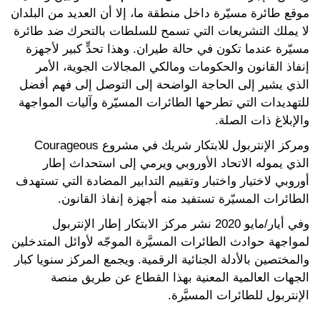
موقع طائرة مسيّرة داخل منطقة ما، إلا أن العديد من البلدان
لا يملك التشريعات التي تسمح للسلطات بالتحرك ضد طائرة
مسيّرة عندما تكون في حالة طيران. وهذا تحدٍّ كبير لأجهزة
إنفاذ القانون والحكومات ومالكي المجالات الجوية، الأمر
الذي يشير إلى الحاجة الواضحة إلى التوصل إلى فهم أفضل
للتهديدات التي تطرحها الطائرات المسيّرة وآليات المواجهة
والإبلاغ ذات الصلة.
ومركز الإنتربول للابتكار شريك في مشروع Courageous
الذي يموله الاتحاد الأوروبي ويرمي إلى استحداث إطار
أوروبي لاختيار واختبار وتقييم التدابير المضادة التي تستهدف
الطائرات المسيّرة تستفيد منه أجهزة إنفاذ القانون.
وفي أيار/مايو 2020 نشر مركز الابتكار إطار الإنتربول
لمواجهة حوادث الطائرات المسيَّرة الموجّه لأوائل المتدخلين
والمختصين بالأدلة الجنائية الرقمية. ويجمع المركز سنويا كبار
الجهات العالمية المعنية بهذا القطاع عن طريق منصة
الإنتربول للطائرات المسيَّرة.