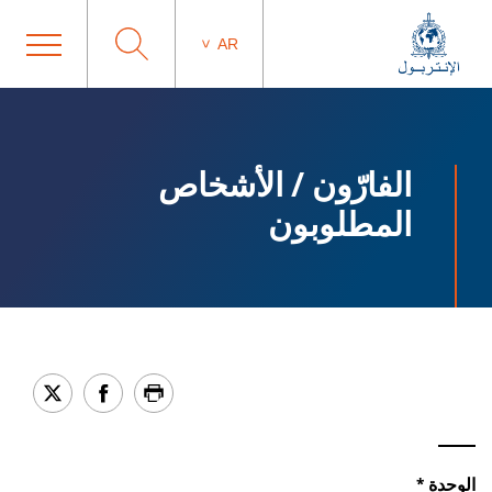
AR
الفارّون / الأشخاص
المطلوبون
الوحدة *