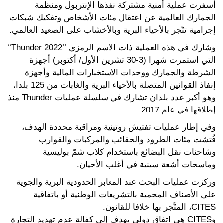
أسفرت عملية أمنية مشتركة نفذها الإنتربول ومنظمة
الجمارك العالمية عن اعتقال مئات الأشخاص وتفكيك شبكات
إجرامية تتّجر بالأحياء البرية وبالأخشاب على الصعيد العالمي.
وشارك في هذه العملية ذات الاسم الرمزي ’’Thunder 2022‘‘
التي استمرت شهرا (3-30 تشرين الأول/ أكتوبر) أجهزة
الشرطة والجمارك ووحدات الاستخبارات المالية وأجهزة
إنفاذ القوانين المتصلة بالأحياء البرية والغابات من 125 بلدا،
وهو أكبر عدد بلدان تشارك في سلسلة عمليات Thunder منذ
إطلاقها في عام 2017.
وفي إطار عمليات تفتيش روتينية ومراقبة محددة الهدف،
فُتشت مئات الطرود والحقائب والمركبات والقوارب
وشاحنات نقل البضائع باستخدام كلاب شمّ بوليسية
وماسحات أشعة سينية في أغلب الأحيان.
وركزت عمليات البحث عند المعابر الحدودية البرية والجوية
على الأصناف المحمية بالتشريعات الوطنية أو باتفاقية
CITES، المتَّجر بها خلافا للقانون.
وCITES هي اتفاق دولي يهدف إلى كفالة عدم تهديد التجارة