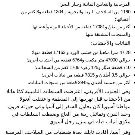
المرجانية والثعابين المائية وخيار البحر؛
1190 من السلاحف البرية والبحرية و 1304 قطعة و8 كغم من
أعضائها؛
أكثر من طنّ و17081 قطعة من الأحياء البرية وأعضائها
والمنتجات المشتقة منها.
النباتات والأخشاب:
47,28 مترا مكعبا من خشب الورد و 17163 قطعة منها؛
حوالي 47000 متر مكعب و6764 قطعة من أخشاب أخرى؛
710 قطعة صبّار و125 زهرة 1706 كغم من السحالب؛
حوالي 3,5 أطنان و 7815 قطعة من نباتات أخرى؛
أكثر من خمسة أطنان و3945 قطعة من منتجات النباتات.
وفي الجنوب الأفريقي، اعترضت السلطات الناميبية كمّا هائلا
من الأخشاب قبل تهريبها إلى المنطقة واعتقلت أنغولا
مواطنا آسيويا كان يحاول السفر إلى آسيا وفي حوزته قرون
وحيد القرن وتماثيل زينة من العاج وضبطت السلطات في
ملاوي أنياب فيلة في منزل رجل آسيوي.
وفي آسيا، أفادت تايلند بعدة ضبطيات من السلاحف المرسلة