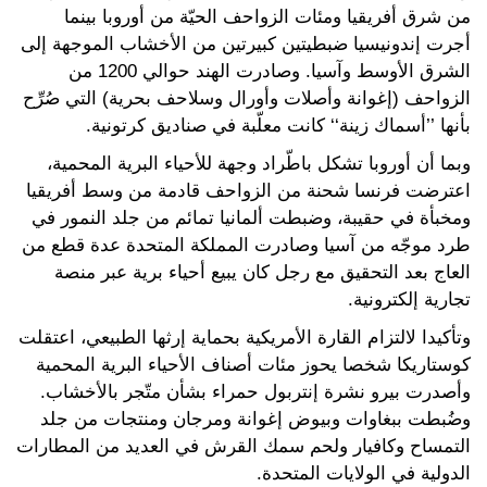
من شرق أفريقيا ومئات الزواحف الحيّة من أوروبا بينما
أجرت إندونيسيا ضبطيتين كبيرتين من الأخشاب الموجهة إلى
الشرق الأوسط وآسيا. وصادرت الهند حوالي 1200 من
الزواحف (إغوانة وأصلات وأورال وسلاحف بحرية) التي صُرِّح
بأنها ’’أسماك زينة‘‘ كانت معلّبة في صناديق كرتونية.
وبما أن أوروبا تشكل باطّراد وجهة للأحياء البرية المحمية،
اعترضت فرنسا شحنة من الزواحف قادمة من وسط أفريقيا
ومخبأة في حقيبة، وضبطت ألمانيا تمائم من جلد النمور في
طرد موجّه من آسيا وصادرت المملكة المتحدة عدة قطع من
العاج بعد التحقيق مع رجل كان يبيع أحياء برية عبر منصة
تجارية إلكترونية.
وتأكيدا لالتزام القارة الأمريكية بحماية إرثها الطبيعي، اعتقلت
كوستاريكا شخصا يحوز مئات أصناف الأحياء البرية المحمية
وأصدرت بيرو نشرة إنتربول حمراء بشأن متّجر بالأخشاب.
وضُبطت ببغاوات وبيوض إغوانة ومرجان ومنتجات من جلد
التمساح وكافيار ولحم سمك القرش في العديد من المطارات
الدولية في الولايات المتحدة.