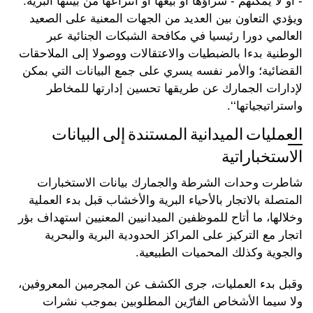
- أو لا يمكنهم - شراؤها أو بيعها أو انتزاعها من بيئتها البرية.
ويؤدي التعاون بين العديد من الجهات المعنية على الصعيد
العالمي دورا رئيسيا في مكافحة الشبكات الجنائية عبر
الوطنية بدءا بالضبطيات والاعتقالات ووصولا إلى الملاحقات
القضائية؛ والأمر نفسه يسري على جمع البيانات التي بمكن
لإدارات الجمارك عن طريقها تحسين إدارتها للمخاطر
واستراتيجياتها‘‘.
العمليات الميدانية المستندة إلى البيانات
الاستخباراتية
شاطرت وحدات الشرطة والجمارك بيانات الاستخبارات
المتصلة بالاتجار بالأحياء البرية والأخشاب قبل بدء العملية
وخلالها، ما أتاح للموظفين الميدانيين المعنيين استهداف بؤر
اتجار مع التركيز على المراكز الحدودية البرية والبحرية
والجوية وكذلك المحميات الطبيعية.
وقبل بدء العمليات، جرى الكشف عن المجرمين المعروفين،
ولا سيما الأشخاص الفارّين المطلوبين بموجب نشرات