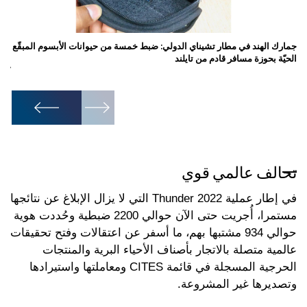
جمارك الهند في مطار تشيناي الدولي: ضبط خمسة من حيوانات الأبسوم المبقّع
الحيّة بحوزة مسافر قادم من تايلند
وأو
كرت
1
/
7
تحالف عالمي قوي
في إطار عملية Thunder 2022 التي لا يزال الإبلاغ عن نتائجها
مستمرا، أُجريت حتى الآن حوالي 2200 ضبطية وحُددت هوية
حوالي 934 مشتبها بهم، ما أسفر عن اعتقالات وفتح تحقيقات
عالمية متصلة بالاتجار بأصناف الأحياء البرية والمنتجات
الحرجية المسجلة في قائمة CITES ومعاملتها واستيرادها
وتصديرها غير المشروعة.