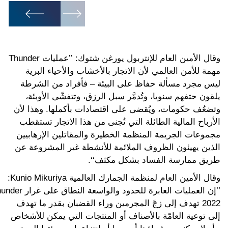
1
/
12
وقال الأمين العام للإنتربول يورغن شتوك: ’’عمليات Thunder
مهمة للأمن العالمي لأن الاتجار بالأخشاب والأحياء البرية
ليس مجرد مسألة حفاظ على البيئة – فأفراد من الشرطة
يلقون حتفهم سنويا، وتُدمَّر سبل الرزق، وتتفشّى الأوبئة،
وتضعُف حكومات، ويُقضى على اقتصادات بأكملها. وهذا لأن
الأرباح المالية الطائلة التي تُجنى من هذا الاتجار تستقطب
مجموعات الجريمة المنظمة الخطيرة والمقاتلين الإرهابيين
الذين يهيئون الظروف الملائمة للأنشطة غير المشروعة عن
طريق ممارسة الفساد بشكل مكثف‘‘.
وقال الأمين العام لمنظمة الجمارك العالمية Kunio Mikuriya:
’’إن العمليات العابرة للحدود والواسعة النطاق
2022 تهدف إلى زجّ المجرمين وراء القضبان بقدر ما تهدف
إلى توعية العامّة بالأصناف أو المنتجات التي يمكن للأشخاص