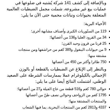
وبالإضافة إلى كشف 141 شركة يُشتبه في ضلوعها في
عمليات بيع غير مشروعة، شملت مجمل الضبطيات العالمية
المتعلقة بحيوانات ونباتات محمية حتى الآن ما يلي:
الأحياء البرية:
119 من السنّوريات الكبرى وأصناف مشابهة أخرى؛
34 من القرود العليا و136 من أعضائها؛
25 قرنا من قرون وحيد القرن؛
9 من حيوانات البنغول و389 كغم من حراشفها ومن منتجات
مشتقة منها؛
750 طائرا وأكثر من 450 من أعضائها
وبالنظر إلى الإبلاغ عن الضبطيات بالقطعة أو بالوزن
الإجمالي بالكيلوغرام عملا بممارسات الشرطة على الصعيد
الوطني، اشتملت النتائج أيضا على ما يلي:
حوالي 780 كغم و516 قطعة من عاج الفيلة و27 من أعضائها؛
1795 كغم من الزواحف وحوالي نصف طنّ من أعضائها
والمنتجات المشتقة منها؛
4337 و2813 كغم من المنتجات البحرية، بما فيها الشعاب